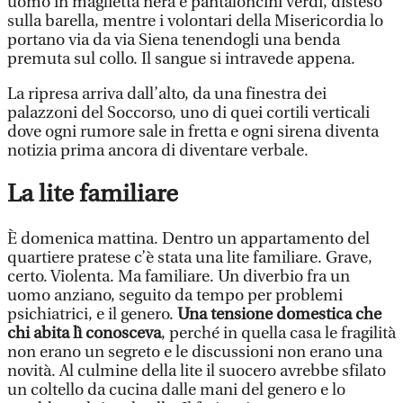
uomo in maglietta nera e pantaloncini verdi, disteso
sulla barella, mentre i volontari della Misericordia lo
portano via da via Siena tenendogli una benda
premuta sul collo. Il sangue si intravede appena.
La ripresa arriva dall’alto, da una finestra dei
palazzoni del Soccorso, uno di quei cortili verticali
dove ogni rumore sale in fretta e ogni sirena diventa
notizia prima ancora di diventare verbale.
La lite familiare
È domenica mattina. Dentro un appartamento del
quartiere pratese c’è stata una lite familiare. Grave,
certo. Violenta. Ma familiare. Un diverbio fra un
uomo anziano, seguito da tempo per problemi
psichiatrici, e il genero.
Una tensione domestica che
chi abita lì conosceva
, perché in quella casa le fragilità
non erano un segreto e le discussioni non erano una
novità. Al culmine della lite il suocero avrebbe sfilato
un coltello da cucina dalle mani del genero e lo