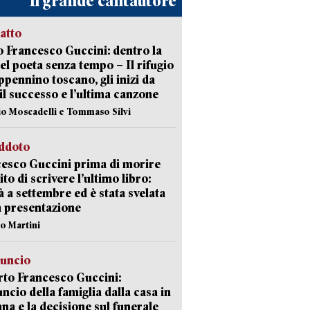
Il grande cantautore
ratto
 Francesco Guccini: dentro la
del poeta senza tempo – Il rifugio
appennino toscano, gli inizi da
 il successo e l’ultima canzone
io Moscadelli e Tommaso Silvi
eddoto
esco Guccini prima di morire
ito di scrivere l’ultimo libro:
à a settembre ed è stata svelata
a presentazione
lo Martini
nuncio
to Francesco Guccini:
uncio della famiglia dalla casa in
na e la decisione sul funerale