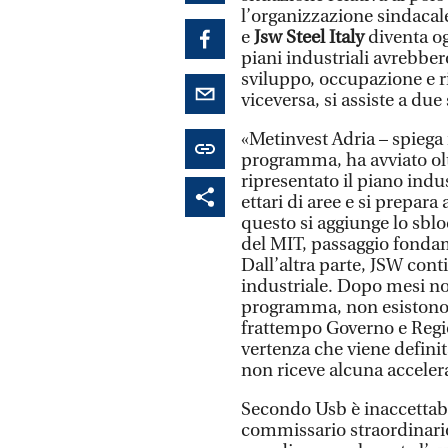
l’organizzazione sindacale
e
Jsw Steel Italy
diventa og
piani industriali avrebbe
sviluppo, occupazione e ri
viceversa, si assiste a du
«Metinvest Adria – spiega 
programma, ha avviato oltr
ripresentato il piano indu
ettari di aree e si prepar
questo si aggiunge lo sbl
del MIT, passaggio fondam
Dall’altra parte, JSW con
industriale. Dopo mesi no
programma, non esistono c
frattempo Governo e Regi
vertenza che viene definita
non riceve alcuna acceler
Secondo Usb è inaccettabi
commissario straordinario 