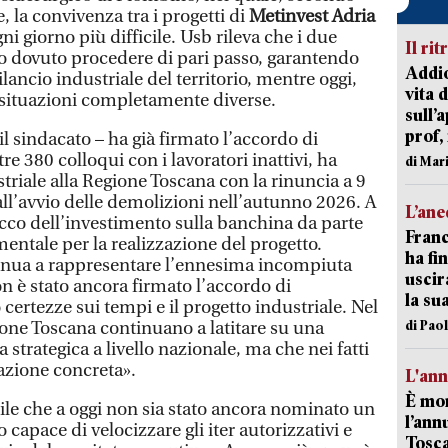
, la convivenza tra i progetti di
Metinvest Adria
ni giorno più difficile. Usb rileva che i due
Il rit
ro dovuto procedere di pari passo, garantendo
Addio
lancio industriale del territorio, mentre oggi,
vita 
e situazioni completamente diverse.
sull’
prof,
il sindacato – ha già firmato l’accordo di
e 380 colloqui con i lavoratori inattivi, ha
di Mar
striale alla Regione Toscana con la rinuncia a 9
a all’avvio delle demolizioni nell’autunno 2026. A
L’an
occo dell’investimento sulla banchina da parte
Franc
entale per la realizzazione del progetto.
ha fin
tinua a rappresentare l’ennesima incompiuta
uscir
n è stato ancora firmato l’accordo di
la su
ertezze sui tempi e il progetto industriale. Nel
di Pao
one Toscana continuano a latitare su una
 strategica a livello nazionale, ma che nei fatti
azione concreta».
L'an
È mor
le che a oggi non sia stato ancora nominato un
l’ann
capace di velocizzare gli iter autorizzativi e
Tosca