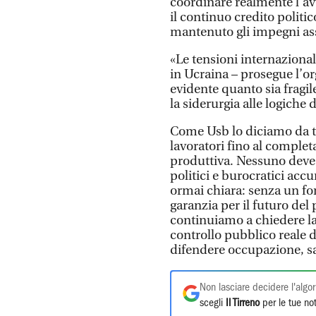
coordinare realmente l’av
il continuo credito polit
mantenuto gli impegni assu
«Le tensioni internazionali
in Ucraina – prosegue l’o
evidente quanto sia fragile
la siderurgia alle logiche
Come Usb lo diciamo da t
lavoratori fino al complet
produttiva. Nessuno deve p
politici e burocratici accu
ormai chiara: senza un fo
garanzia per il futuro del
continuiamo a chiedere la
controllo pubblico reale di
difendere occupazione, sala
Non lasciare decidere l'algor
scegli
Il Tirreno
per le tue not