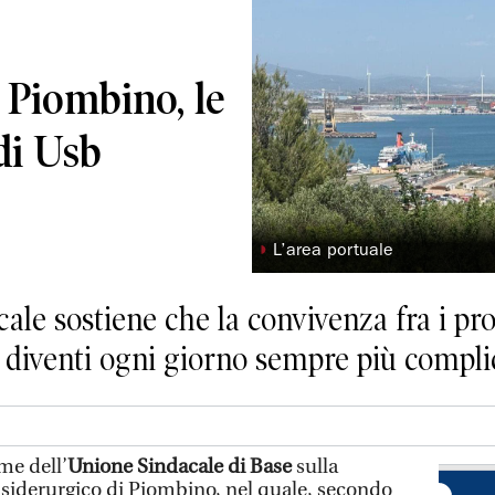
 Piombino, le
di Usb
◗
L’area portuale
ale sostiene che la convivenza fra i pro
y diventi ogni giorno sempre più compli
me dell’
Unione Sindacale di Base
sulla
o siderurgico di Piombino, nel quale, secondo