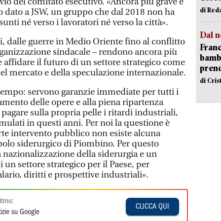
vio del comitato esecutivo. «Ancora più grave è
di Red
ico dato a JSW, un gruppo che dal 2018 non ha
nti né verso i lavoratori né verso la città».
Dal n
, dalle guerre in Medio Oriente fino al conflitto
Franc
rganizzazione sindacale – rendono ancora più
bambi
 affidare il futuro di un settore strategico come
pren
 del mercato e della speculazione internazionale.
di Cri
empo: servono garanzie immediate per tutti i
amento delle opere e alla piena ripartenza
agare sulla propria pelle i ritardi industriali,
mulati in questi anni. Per noi la questione è
rte intervento pubblico non esiste alcuna
 polo siderurgico di Piombino. Per questo
 nazionalizzazione della siderurgia e un
 un settore strategico per il Paese, per
rio, diritti e prospettive industriali».
itmo:
CLICCA QUI
izie su Google