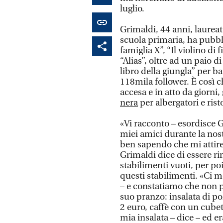
luglio.
Grimaldi, 44 anni, laureat
scuola primaria, ha pubbli
famiglia X”, “Il violino di
“Alias”, oltre ad un paio d
libro della giungla” per b
118mila follower. È così c
accesa e in atto da giorni,
nera
per albergatori e rist
«Vi racconto – esordisce G
miei amici durante la nost
ben sapendo che mi attirerò
Grimaldi dice di essere ri
stabilimenti vuoti, per po
questi stabilimenti. «Ci m
– e constatiamo che non p
suo pranzo: insalata di po
2 euro, caffè con un cubet
mia insalata – dice – ed era