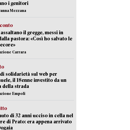
ano i genitori
vanna Mezzana
cconto
i assaltano il gregge, messi in
dalla pastora: «Così ho salvato le
pecore»
azione Carrara
sto
di solidarietà sul web per
ele, il 18enne investito da un
a della strada
azione Empoli
itto
uto di 32 anni ucciso in cella nel
re di Prato: era appena arrivato
Dogaia