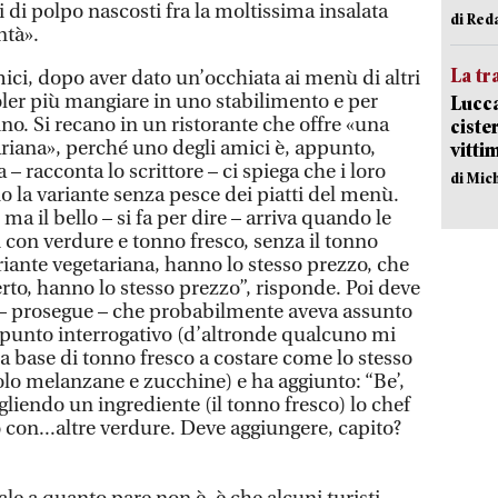
i di polpo nascosti fra la moltissima insalata
di Red
ntà».
La tr
mici, dopo aver dato un’occhiata ai menù di altri
ler più mangiare in uno stabilimento e per
Lucca
o. Si recano in un ristorante che offre «una
ciste
ariana», perché uno degli amici è, appunto,
vitti
– racconta lo scrittore – ci spiega che i loro
di Mic
no la variante senza pesce dei piatti del menù.
ma il bello – si fa per dire – arriva quando le
 con verdure e tonno fresco, senza il tonno
riante vegetariana, hanno lo stesso prezzo, che
rto, hanno lo stesso prezzo”, risponde. Poi deve
ia – prosegue – che probabilmente aveva assunto
 punto interrogativo (d’altronde qualcuno mi
a base di tonno fresco a costare come lo stesso
olo melanzane e zucchine) e ha aggiunto: “Be’,
liendo un ingrediente (il tonno fresco) lo chef
to con...altre verdure. Deve aggiungere, capito?