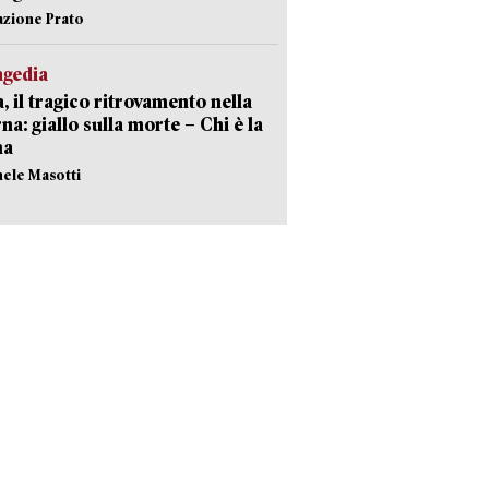
azione Prato
agedia
, il tragico ritrovamento nella
rna: giallo sulla morte – Chi è la
ma
hele Masotti