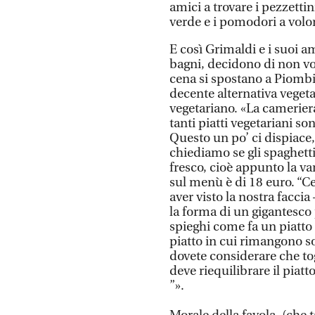
amici a trovare i pezzettin
verde e i pomodori a volo
E così Grimaldi e i suoi a
bagni, decidono di non vo
cena si spostano a Piombin
decente alternativa veget
vegetariano. «La cameriera 
tanti piatti vegetariani so
Questo un po’ ci dispiace, 
chiediamo se gli spaghetti
fresco, cioè appunto la va
sul menù è di 18 euro. “Ce
aver visto la nostra facc
la forma di un gigantesco
spieghi come fa un piatto 
piatto in cui rimangono s
dovete considerare che tog
deve riequilibrare il piat
”».