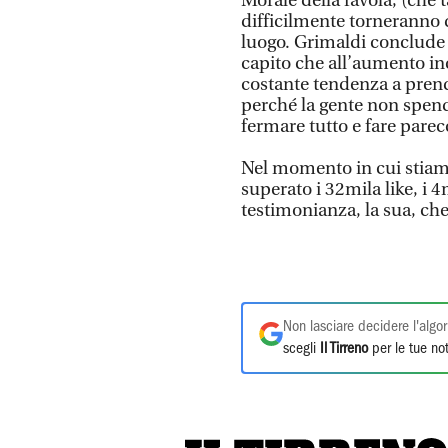
Morale della favola, (che t
difficilmente torneranno d
luogo. Grimaldi conclude 
capito che all’aumento inc
costante tendenza a prende
perché la gente non spende
fermare tutto e fare parec
Nel momento in cui stiamo
superato i 32mila like, i
testimonianza, la sua, ch
Non lasciare decidere l'algor
scegli
Il Tirreno
per le tue not