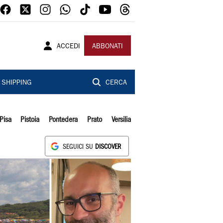
ACCEDI
ABBONATI
SHIPPING
CERCA
Pisa
Pistoia
Pontedera
Prato
Versilia
SEGUICI SU
DISCOVER