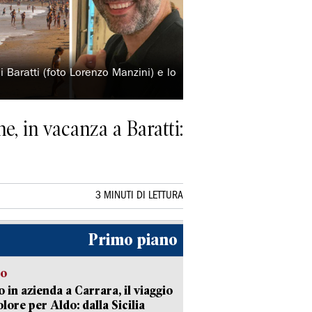
i Baratti (foto Lorenzo Manzini) e lo
e, in vacanza a Baratti:
3 MINUTI DI LETTURA
Primo piano
to
 in azienda a Carrara, il viaggio
olore per Aldo: dalla Sicilia