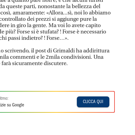
ale a quanto pare non è, è che alcuni turisti
a queste parti, nonostante la bellezza del
così, amaramente: «Allora...sì, noi lo abbiamo
ontrollato dei prezzi si aggiunge pure la
re in giro la gente. Ma voi lo avete capito
 più? Forse si è stufata? ! Forse è necessario
chi passi indietro? ! Forse…».
 scrivendo, il post di Grimaldi ha addirittura
 4mila commenti e le 2mila condivisioni. Una
e farà sicuramente discutere.
itmo:
CLICCA QUI
izie su Google