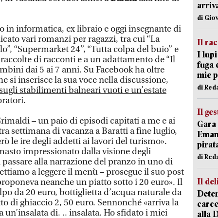
arriv
di Gio
o in informatica, ex libraio e oggi insegnante di
cato vari romanzi per ragazzi, tra cui “La
Il ra
 filo”, “Supermarket 24”, “Tutta colpa del buio” e
I lup
i raccolte di racconti e a un adattamento de “Il
fuga 
ambini dai 5 ai 7 anni. Su Facebook ha oltre
mie 
he si inserisce la sua voce nella discussione,
di Red
sugli stabilimenti balneari vuoti e un’estate
oratori.
Il ge
rimaldi – un paio di episodi capitati a me e ai
Gara 
ra settimana di vacanza a Baratti a fine luglio,
Emanu
 le ire degli addetti ai lavori del turismo».
pirat
masto impressionato dalla visione degli
di Red
i passare alla narrazione del pranzo in uno di
ettiamo a leggere il menù – prosegue il suo post
Il del
roponeva neanche un piatto sotto i 20 euro». Il
lpo da 20 euro, bottiglietta d’acqua naturale da
Deten
to di ghiaccio 2, 50 euro. Sennonché «arriva la
carce
 un’insalata di. .. insalata. Ho sfidato i miei
alla 