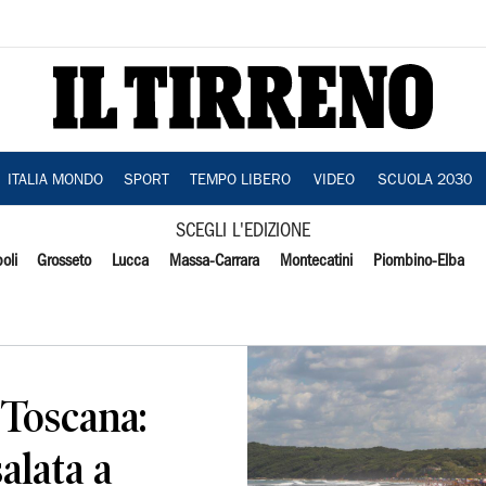
ITALIA MONDO
SPORT
TEMPO LIBERO
VIDEO
SCUOLA 2030
SCEGLI L'EDIZIONE
oli
Grosseto
Lucca
Massa-Carrara
Montecatini
Piombino-Elba
 Toscana:
alata a