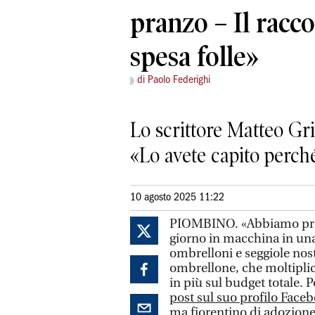
pranzo – Il racc
spesa folle»
di Paolo Federighi
Lo scrittore Matteo Gri
«Lo avete capito perch
10 agosto 2025 11:22
PIOMBINO. «Abbiamo preso
giorno in macchina in una 
ombrelloni e seggiole nost
ombrellone, che moltiplic
in più sul budget totale. 
post sul suo profilo Faceb
ma fiorentino di adozione