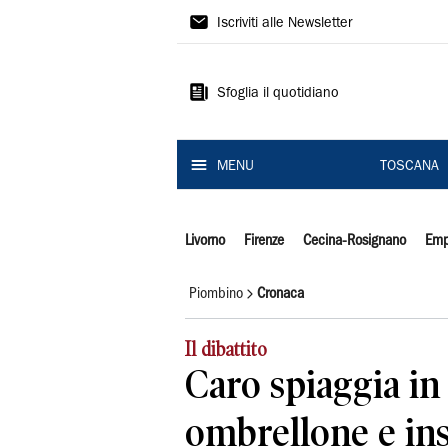
Il
Iscriviti alle Newsletter
Tirreno
Sfoglia il quotidiano
MENU
TOSCANA
Livorno
Firenze
Cecina-Rosignano
Emp
Piombino
Cronaca
Il dibattito
Caro spiaggia in
ombrellone e ins