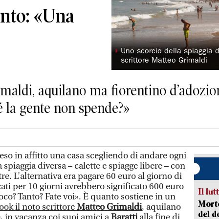
onto: «Una
◗
Uno scorcio della spiaggia d
scrittore Matteo Grimaldi
maldi, aquilano ma fiorentino d’adozion
é la gente non spende?»
 in affitto una casa scegliendo di andare ogni
spiaggia diversa – calette e spiagge libere – con
re. L’alternativa era pagare 60 euro al giorno di
ati per 10 giorni avrebbero significato 600 euro
Il lut
Poco? Tanto? Fate voi». È quanto sostiene in un
Morto
ook il noto scrittore
Matteo Grimaldi
, aquilano
del d
, in vacanza coi suoi amici a
Baratti
alla fine di