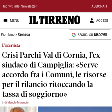
Il
Iscriviti alle Newsletter
ABBONATI
Tirreno
MENU
ACCEDI
Piombino
Cronaca
SEGUICI SU
DISCOVER
L'intervista
Crisi Parchi Val di Cornia, l’ex
sindaco di Campiglia: «Serve
accordo fra i Comuni, le risorse
per il rilancio ritoccando la
tassa di soggiorno»
di Manolo Morandini