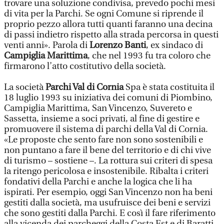
trovare una soluzione condivisa, prevedo pochi mesi
di vita per la Parchi. Se ogni Comune si riprende il
proprio pezzo allora tutti quanti faranno una decina
di passi indietro rispetto alla strada percorsa in questi
venti anni». Parola di
Lorenzo Banti
, ex sindaco di
Campiglia Marittima
, che nel 1993 fu tra coloro che
firmarono l’atto costitutivo della società.
La società
Parchi Val di Cornia
Spa è stata costituita il
18 luglio 1993 su iniziativa dei comuni di Piombino,
Campiglia Marittima, San Vincenzo, Suvereto e
Sassetta, insieme a soci privati, al fine di gestire e
promuovere il sistema di parchi della Val di Cornia.
«Le proposte che sento fare non sono sostenibili e
non puntano a fare il bene del territorio e di chi vive
di turismo – sostiene –. La rottura sui criteri di spesa
la ritengo pericolosa e insostenibile. Ribalta i criteri
fondativi della Parchi e anche la logica che li ha
ispirati. Per esempio, oggi San Vincenzo non ha beni
gestiti dalla società, ma usufruisce dei beni e servizi
che sono gestiti dalla Parchi. E così il fare riferimento
alla vicenda dei parcheggi della Costa Est e di Baratti