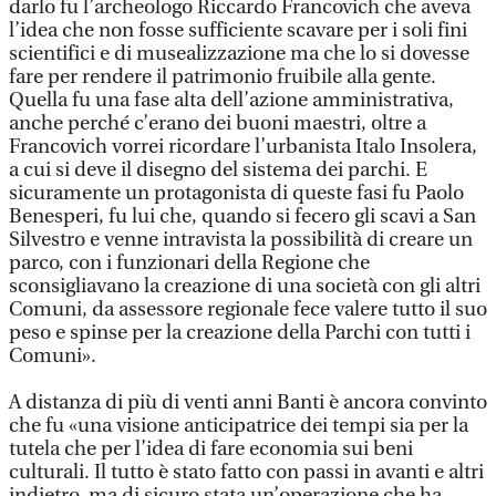
darlo fu l’archeologo Riccardo Francovich che aveva
l’idea che non fosse sufficiente scavare per i soli fini
scientifici e di musealizzazione ma che lo si dovesse
fare per rendere il patrimonio fruibile alla gente.
Quella fu una fase alta dell’azione amministrativa,
anche perché c’erano dei buoni maestri, oltre a
Francovich vorrei ricordare l’urbanista Italo Insolera,
a cui si deve il disegno del sistema dei parchi. E
sicuramente un protagonista di queste fasi fu Paolo
Benesperi, fu lui che, quando si fecero gli scavi a San
Silvestro e venne intravista la possibilità di creare un
parco, con i funzionari della Regione che
sconsigliavano la creazione di una società con gli altri
Comuni, da assessore regionale fece valere tutto il suo
peso e spinse per la creazione della Parchi con tutti i
Comuni».
A distanza di più di venti anni Banti è ancora convinto
che fu «una visione anticipatrice dei tempi sia per la
tutela che per l’idea di fare economia sui beni
culturali. Il tutto è stato fatto con passi in avanti e altri
indietro, ma di sicuro stata un’operazione che ha