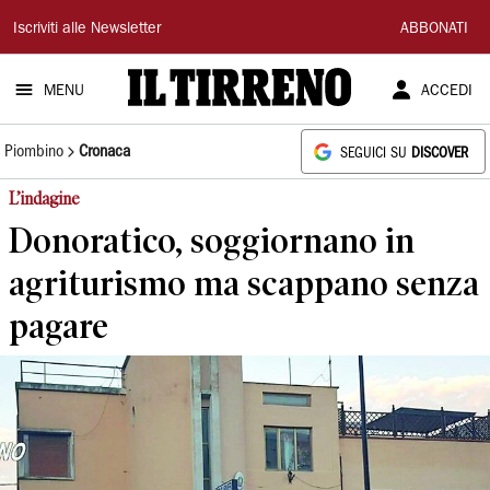
Il
Iscriviti alle Newsletter
ABBONATI
Tirreno
MENU
ACCEDI
Piombino
Cronaca
SEGUICI SU
DISCOVER
L’indagine
Donoratico, soggiornano in
agriturismo ma scappano senza
pagare