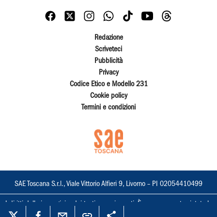
Redazione
Scriveteci
Pubblicità
Privacy
Codice Etico e Modello 231
Cookie policy
Termini e condizioni
SAE Toscana S.r.l., Viale Vittorio Alfieri 9, Livorno – PI 02054410499
I diritti delle immagini e dei testi sono riservati. È espressamente vietata la
loro riproduzione con qualsiasi mezzo e l'adattamento totale o parziale.