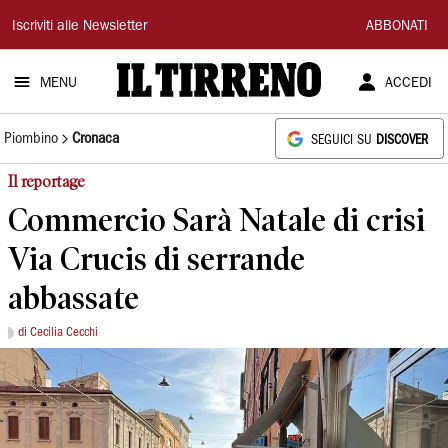
Il
Iscriviti alle Newsletter
ABBONATI
Tirreno
MENU
ACCEDI
Piombino
Cronaca
SEGUICI SU
DISCOVER
Il reportage
Commercio Sarà Natale di crisi
Via Crucis di serrande
abbassate
di Cecilia Cecchi