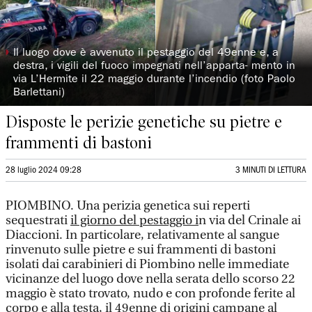
◗
Il luogo dove è avvenuto il pestaggio del 49enne e, a
destra, i vigili del fuoco impegnati nell’apparta- mento in
via L’Hermite il 22 maggio durante l’incendio (foto Paolo
Barlettani)
Disposte le perizie genetiche su pietre e
frammenti di bastoni
28 luglio 2024 09:28
3 MINUTI DI LETTURA
PIOMBINO. Una perizia genetica sui reperti
sequestrati
il giorno del pestaggio i
n via del Crinale ai
Diaccioni. In particolare, relativamente al sangue
rinvenuto sulle pietre e sui frammenti di bastoni
isolati dai carabinieri di Piombino nelle immediate
vicinanze del luogo dove nella serata dello scorso 22
maggio è stato trovato, nudo e con profonde ferite al
corpo e alla testa, il 49enne di origini campane al