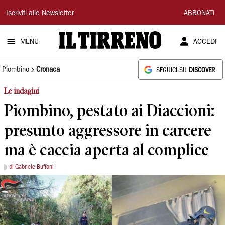
Il
Iscriviti alle Newsletter
ABBONATI
Tirreno
MENU
ACCEDI
Piombino
Cronaca
SEGUICI SU
DISCOVER
Le indagini
Piombino, pestato ai Diaccioni:
presunto aggressore in carcere
ma è caccia aperta al complice
di Gabriele Buffoni