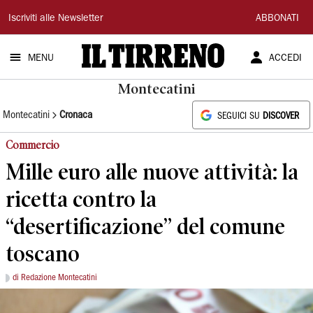
Il
Iscriviti alle Newsletter
ABBONATI
Tirreno
MENU
ACCEDI
Montecatini
Montecatini
Cronaca
SEGUICI SU
DISCOVER
Commercio
Mille euro alle nuove attività: la
ricetta contro la
“desertificazione” del comune
toscano
di Redazione Montecatini