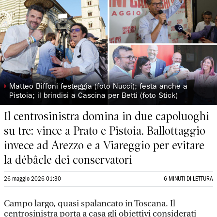
◗
Matteo Biffoni festeggia (foto Nucci); festa anche a
Pistoia; il brindisi a Cascina per Betti (foto Stick)
Il centrosinistra domina in due capoluoghi
su tre: vince a Prato e Pistoia. Ballottaggio
invece ad Arezzo e a Viareggio per evitare
la débâcle dei conservatori
26 maggio 2026 01:30
6 MINUTI DI LETTURA
Campo largo, quasi spalancato in Toscana. Il
centrosinistra porta a casa gli obiettivi considerati