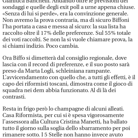
Gianluca Banchelli. Andando oltre le previsioni dei
sondaggi e quelle degli exit poll a urne appena chiuse.
«Senza di lui si perde», era la convinzione generale.
Non avremo la prova contraria, ma di sicuro Biffoni
l’ha portata a casa e messa al sicuro: la sua lista ha
raccolto oltre il 17% delle preferenze. Sul 55% totale
dei voti raccolti. Se non la si vuole chiamare prova, la
si chiami indizio. Poco cambia.
Ora Biffo si dimetterà dal consiglio regionale, dove
lascia con il record di preferenze, e il suo posto sarà
preso da Marta Logli, schleiniana rampante.
L’avvicendamento con quello che, a tutti gli effetti, è il
capo dei riformisti toscani, dimostra come il gioco di
squadra nei dem abbia funzionato. Al di là dei
contrasti.
Resta in frigo però lo champagne di alcuni alleati.
Casa Riformista, per cui si è spesa vigorosamente
l’assessora alla Cultura Cristina Manetti, ha ballato
tutto il giorno sulla soglia dello sbarramento per poi
rimanere sotto. I 5 Stelle non hanno invece avuto