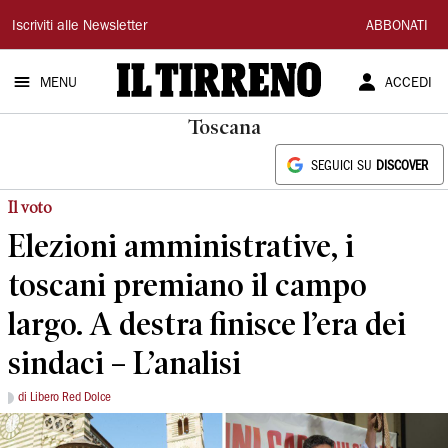
Il
Iscriviti alle Newsletter
ABBONATI
Tirreno
MENU
ACCEDI
Toscana
SEGUICI SU
DISCOVER
Il voto
Elezioni amministrative, i
toscani premiano il campo
largo. A destra finisce l’era dei
sindaci – L’analisi
di Libero Red Dolce