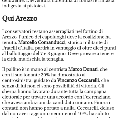
deludente. L’avventura fiorentina di Tomasi è rimasta
indigesta ai pistoiesi.
Qui Arezzo
I conservatori restano asserragliati nel fortino di
Arezzo, l’unico dei capoluoghi dove la coalizione ha
tenuto.
Marcello Comanducci
, storico militante di
Fratelli d’Italia, partirà in vantaggio di oltre dieci punti
al ballottaggio del 7 e 8 giugno. Deve provare a tenere
la città, ma rischia la tenaglia.
Il pallino è in mano al centrista
Marco Donati
, che
con il suo tonante 20% ha dimostrato al
centrosinistra, guidato da
Vincenzo Ceccarelli
, che
senza di lui non ci sono possibilità di vittoria. Gli
sherpa hanno lavorato durante tutta la campagna
elettorale per trovare una accordo con l’ex renziano,
che aveva ambizioni da candidato unitario. Finora i
contatti non hanno portato a nulla. Ceccarelli, deluso
dal non aver raggiunto nemmeno il 40%, ha subito