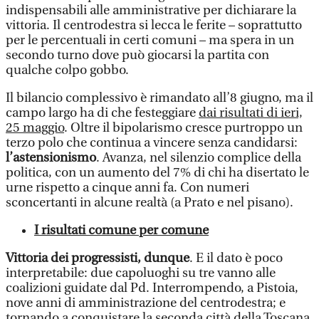
indispensabili alle amministrative per dichiarare la
vittoria. Il centrodestra si lecca le ferite – soprattutto
per le percentuali in certi comuni – ma spera in un
secondo turno dove può giocarsi la partita con
qualche colpo gobbo.
Il bilancio complessivo è rimandato all’8 giugno, ma il
campo largo ha di che festeggiare
dai risultati di ieri,
25 maggio
. Oltre il bipolarismo cresce purtroppo un
terzo polo che continua a vincere senza candidarsi:
l’astensionismo
. Avanza, nel silenzio complice della
politica, con un aumento del 7% di chi ha disertato le
urne rispetto a cinque anni fa. Con numeri
sconcertanti in alcune realtà (a Prato e nel pisano).
I risultati comune per comune
Vittoria dei progressisti, dunque
. E il dato è poco
interpretabile: due capoluoghi su tre vanno alle
coalizioni guidate dal Pd. Interrompendo, a Pistoia,
nove anni di amministrazione del centrodestra; e
tornando a conquistare la seconda città della Toscana,