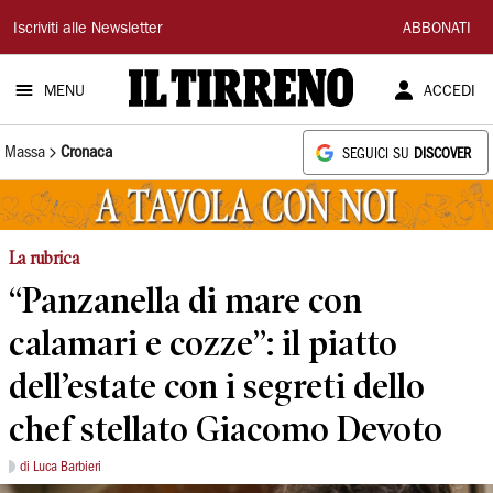
Il
Iscriviti alle Newsletter
ABBONATI
Tirreno
MENU
ACCEDI
Massa
Cronaca
SEGUICI SU
DISCOVER
La rubrica
“Panzanella di mare con
calamari e cozze”: il piatto
dell’estate con i segreti dello
chef stellato Giacomo Devoto
di Luca Barbieri