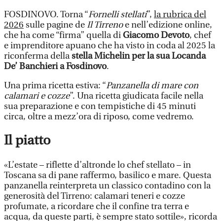
FOSDINOVO. Torna “
Fornelli stellati
”,
la rubrica del
2026
sulle pagine de
Il Tirreno
e nell’edizione online,
che ha come “firma” quella di
Giacomo Devoto
, chef
e imprenditore apuano che ha visto in coda al 2025 la
riconferma della
stella Michelin per la sua Locanda
De’ Banchieri a Fosdinovo
.
Una prima ricetta estiva: “
Panzanella di mare con
calamari e cozze
”. Una ricetta giudicata facile nella
sua preparazione e con tempistiche di 45 minuti
circa, oltre a mezz’ora di riposo, come vedremo.
Il piatto
«L’estate – riflette d’altronde lo chef stellato – in
Toscana sa di pane raffermo, basilico e mare. Questa
panzanella reinterpreta un classico contadino con la
generosità del Tirreno: calamari teneri e cozze
profumate, a ricordare che il confine tra terra e
acqua, da queste parti, è sempre stato sottile», ricorda