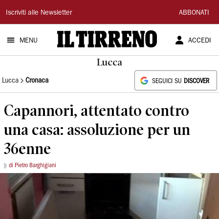
Il
Iscriviti alle Newsletter
ABBONATI
Tirreno
MENU
ACCEDI
Lucca
Lucca
Cronaca
SEGUICI SU
DISCOVER
Capannori, attentato contro
una casa: assoluzione per un
36enne
di Pietro Barghigiani