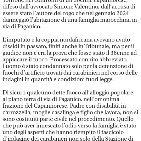
Torrione nei confronti di un 36enne capannorese,
difeso dall’avvocato Simone Valentino, dall’accusa di
essere stato l’autore del rogo che nel gennaio 2024
danneggiò l’abitazione di una famiglia marocchina in
via di Paganico.
L’imputato e la coppia nordafricana avevano avuto
dissidi in passato, finiti anche in Tribunale, ma per il
giudice non c’era la prova che fosse stato il 36enne ad
appiccare il fuoco. Processato con rito abbreviato,
l’uomo è stato condannato solo per la detenzione di
fuochi d’artificio trovati dai carabinieri nel corso delle
indagini in quantità e condizioni fuori legge.
Di sicuro qualcuno dette fuoco all’alloggio popolare
al piano terra di via di Paganico, nell’omonima
frazione del Capannorese. Padre con disabilità in
carrozzella, moglie casalinga e figlio che lavora, non si
sono costituiti parte civile nel procedimento. Quello
che può aver innescato l’odio verso la famiglia è stato
uno degli aspetti che hanno riempito il fascicolo
d’indagine dei carabinieri non solo della Stazione di