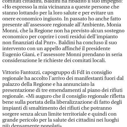
comitati cittadini, Baldini ha ribadito il suo impegno:
«Ho espresso la mia vicinanza a queste persone che
stanno lottando per la loro salute e per evitare un
onere economico ingiusto. In passato ho anche fatto
presente all'assessore regionale all'Ambiente, Monia
Monni, che la Regione non ha previsto alcun sostegno
economico per coprire i costi residui dell'impianto
non finanziati dal Pnrr». Baldini ha concluso il suo
intervento con un appello affinché il presidente
Eugenio Giani, e l'assessore Monni prendano in seria
considerazione le richieste dei comitati locali.
Vittorio Fantozzi, capogruppo di FdI in consiglio
regionale ha accolto l’arrivo dei manifestanti fuori dal
palazzo della Regione e ha annunciato la
presentazione di tre emendamenti al piano dei rifiuti
regionale. «Mi auguro che il consiglio regionale rifletta
bene sulla portata della liberalizzazione di fatto degli
impianti di smaltimento dei rifiuti che potranno
sorgere senza alcun limite territoriale e quindi con
grande pericolo per la salute dei cittadini nei luoghi
più densamente popolati».