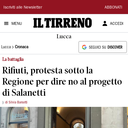
Il
Iscriviti alle Newsletter
ABBONATI
Tirreno
MENU
ACCEDI
Lucca
Lucca
Cronaca
SEGUICI SU
DISCOVER
La battaglia
Rifiuti, protesta sotto la
Regione per dire no al progetto
di Salanetti
di Silvia Barsotti