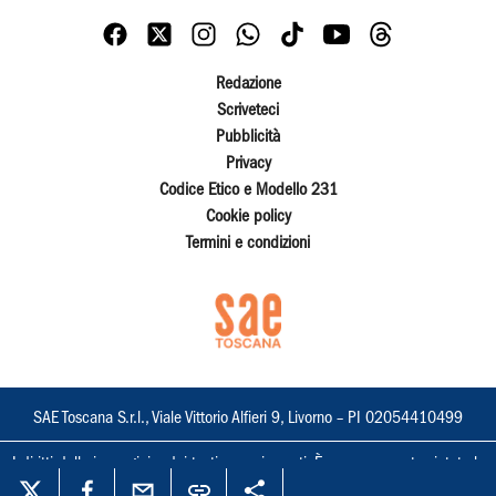
Redazione
Scriveteci
Pubblicità
Privacy
Codice Etico e Modello 231
Cookie policy
Termini e condizioni
SAE Toscana S.r.l., Viale Vittorio Alfieri 9, Livorno – PI 02054410499
I diritti delle immagini e dei testi sono riservati. È espressamente vietata la
loro riproduzione con qualsiasi mezzo e l'adattamento totale o parziale.