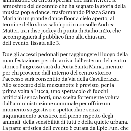
animazione ed effetti speciali, che farà rivivere le
atmosfere del decennio che ha segnato la storia della
musica pop e dance, trasformando Piazza Santa
Maria in un grande dance floor a cielo aperto; al
termine dello show salirà poi in consolle Andrea
Mattei, tra i disc jockey di punta di Radio m2o, che
accompagnerà il pubblico fino alla chiusura
dell’evento, fissata alle 3.
Due gli accessi pedonali per raggiungere il luogo della
manifestazione: per chi arriva dall’esterno del centro
storico l’ingresso sarà da Porta Santa Maria, mentre
per chi proviene dall’interno del centro storico
l’accesso sarà consentito da Via della Cavallerizza.
Allo scoccare della mezzanotte è previsto, per la
prima volta a Lucca, uno spettacolo di fuochi
artificiali senza botti, una scelta fortemente voluta
dall’amministrazione comunale per offrire un
momento suggestivo e spettacolare senza
inquinamento acustico, nel pieno rispetto degli
animali, della sensibilità di tutti e della quiete urbana.
La parte artistica dell’evento è curata da Epic Fun, che