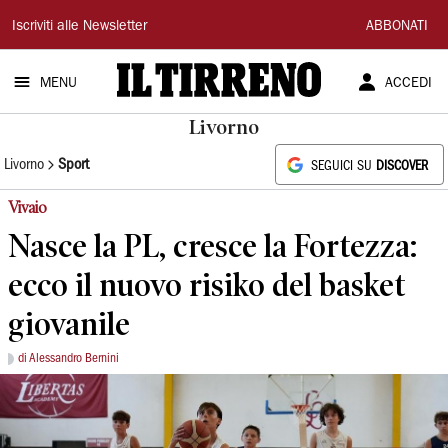
Il
Iscriviti alle Newsletter
ABBONATI
Tirreno
MENU
ACCEDI
Livorno
Livorno
Sport
SEGUICI SU
DISCOVER
Vivaio
Nasce la PL, cresce la Fortezza:
ecco il nuovo risiko del basket
giovanile
di Alessandro Bernini