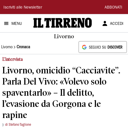
Il
Iscriviti alle Newsletter
ABBONATI
Tirreno
MENU
ACCEDI
Livorno
Livorno
Cronaca
SEGUICI SU
DISCOVER
L’intervista
Livorno, omicidio “Cacciavite”.
Parla Del Vivo: «Volevo solo
spaventarlo» – Il delitto,
l’evasione da Gorgona e le
rapine
di Stefano Taglione