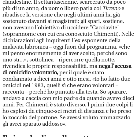
clandestine. Il settantaseienne, scarcerato da poco
più di un anno, da uomo libero parla col
Tirreno
e
ribadisce la versione che negli ultimi anni ha già
sostenuto davanti ai magistrati: gli spari, sostiene,
non avevano l’obiettivo di uccidere "Cacciavite"
(soprannome con cui era conosciuto Chimenti). Nelle
dichiarazioni agli inquirenti l’ex esponente della
malavita labronica – oggi fuori dal programma, «che
mi pento enormemente di aver scelto, perché sono
uno str...», sottolinea – ripercorre quella notte,
rivendica le proprie responsabilità, ma
nega l’accusa
di omicidio volontario,
per il quale è stato
condannato a dieci anni e otto mesi. «Io ho fatto due
omicidi nel 1983, quelli sì che erano volontari –
racconta – perché ho puntato alla testa. So sparare,
andavo a caccia con mio padre da quando avevo dieci
anni. Per Chimenti è stato diverso. I primi due colpi li
ho esplosi da cinque-sei metri di distanza e ho preso
lo zoccolo del portone. Se avessi voluto ammazzarlo
gli avrei sparato addosso».