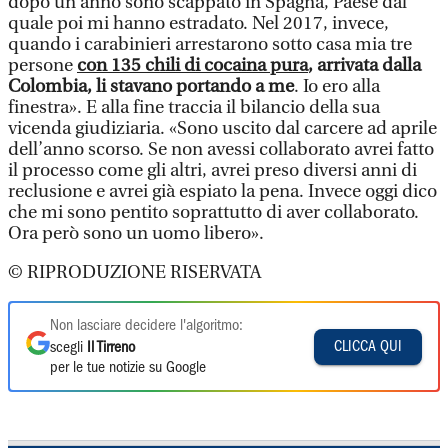
dopo un anno sono scappato in Spagna, Paese dal
quale poi mi hanno estradato. Nel 2017, invece,
quando i carabinieri arrestarono sotto casa mia tre
persone
con 135 chili di cocaina pura
, arrivata dalla
Colombia, li stavano portando a me
. Io ero alla
finestra». E alla fine traccia il bilancio della sua
vicenda giudiziaria. «Sono uscito dal carcere ad aprile
dell’anno scorso. Se non avessi collaborato avrei fatto
il processo come gli altri, avrei preso diversi anni di
reclusione e avrei già espiato la pena. Invece oggi dico
che mi sono pentito soprattutto di aver collaborato.
Ora però sono un uomo libero».
© RIPRODUZIONE RISERVATA
Non lasciare decidere l'algoritmo:
CLICCA QUI
scegli
Il Tirreno
per le tue notizie su Google