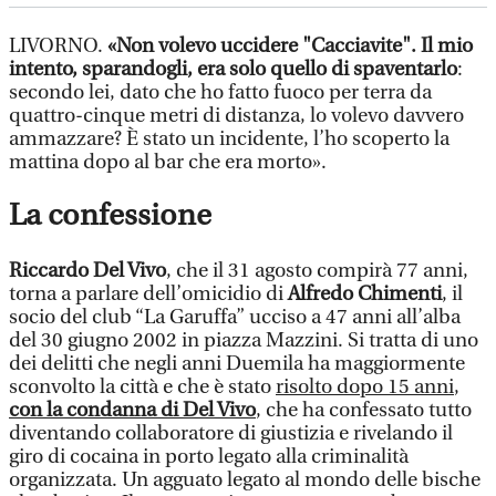
LIVORNO.
«Non volevo uccidere "Cacciavite". Il mio
intento, sparandogli, era solo quello di spaventarlo
:
secondo lei, dato che ho fatto fuoco per terra da
quattro-cinque metri di distanza, lo volevo davvero
ammazzare? È stato un incidente, l’ho scoperto la
mattina dopo al bar che era morto».
La confessione
Riccardo Del Vivo
, che il 31 agosto compirà 77 anni,
torna a parlare dell’omicidio di
Alfredo Chimenti
, il
socio del club “La Garuffa” ucciso a 47 anni all’alba
del 30 giugno 2002 in piazza Mazzini. Si tratta di uno
dei delitti che negli anni Duemila ha maggiormente
sconvolto la città e che è stato
risolto dopo 15 anni
,
con la condanna di Del Vivo
, che ha confessato tutto
diventando collaboratore di giustizia e rivelando il
giro di cocaina in porto legato alla criminalità
organizzata. Un agguato legato al mondo delle bische