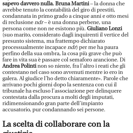
sapevo davvero nulla. Bruna Martini
– la donna che
avrebbe tenuto la contabilità del giro di prestiti,
condannata in primo grado a cinque anni e otto mesi
di reclusione
ndr
– è una donna perbene, una
persona come non ne esistono più.
Giuliano Lonzi
(suo marito, considerato dagli inquirenti il vertice del
presunto sistema, ma frattempo dichiarato
processualmente incapace
ndr
) per me ha paura
perfino della sua ombra, la cosa più grave che può
fare in vita sua è passare col semaforo arancione. Di
Andrea Polinti
non so niente, fra l’altro i reati che gli
contestano nel caso sono avvenuti mentre io ero in
galera. Al giudice l’ho detto chiaramente». Parole che
arrivano pochi giorni dopo la sentenza con cui il
tribunale ha escluso l’associazione per delinquere
contestata dalla procura a molti degli imputati,
ridimensionando gran parte dell’impianto
accusatorio, pur condannando sei persone.
La scelta di collaborare con la