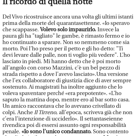
Il ricordo di quella notte
Del Vivo ricostruisce ancora una volta gli ultimi istanti
prima della morte del quarantasettenne. «Io speravo
che scappasse.
Volevo solo impaurirlo.
Invece la
paura gli ha "tagliato" le gambe, è rimasto fermo e io
ho continuato a sparare. Non so nemmeno come sia
morto. Poi l’ho preso per il petto e gli ho detto: "Ti
devi levare dalle palle, non ti voglio più vedere". L’ho
lasciato in piedi. Mi hanno detto che è poi morto
all’angolo con corso Mazzini, c’è un bel pezzo di
strada rispetto a dove l’avevo lasciato».Una versione
che l’ex collaboratore di giustizia dice di aver sempre
sostenuto. Ai magistrati ha inoltre aggiunto che lo
voleva spaventare perché «era prepotente». «L’ho
saputo la mattina dopo, mentre ero al bar sotto casa.
Un amico raccontava che lo avevano crivellato di
colpi. Anche
Il Tirreno
, all’epoca, scriveva già che non
c’era l’intenzione di ucciderlo». Il settantaseienne
rivendica poi di essersi assunto ogni responsabilità
penale.
«Io sono l’unico condannato.
Sono contento