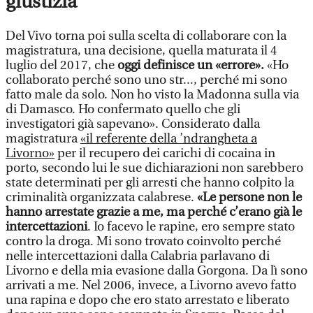
giustizia
Del Vivo torna poi sulla scelta di collaborare con la
magistratura, una decisione, quella maturata il 4
luglio del 2017, che
oggi definisce un «errore».
«Ho
collaborato perché sono uno str..., perché mi sono
fatto male da solo. Non ho visto la Madonna sulla via
di Damasco. Ho confermato quello che gli
investigatori già sapevano». Considerato dalla
magistratura
«il referente della ’ndrangheta a
Livorno»
per il recupero dei carichi di cocaina in
porto, secondo lui le sue dichiarazioni non sarebbero
state determinati per gli arresti che hanno colpito la
criminalità organizzata calabrese.
«Le persone non le
hanno arrestate grazie a me, ma perché c’erano già le
intercettazioni
. Io facevo le rapine, ero sempre stato
contro la droga. Mi sono trovato coinvolto perché
nelle intercettazioni dalla Calabria parlavano di
Livorno e della mia evasione dalla Gorgona. Da lì sono
arrivati a me. Nel 2006, invece, a Livorno avevo fatto
una rapina e dopo che ero stato arrestato e liberato