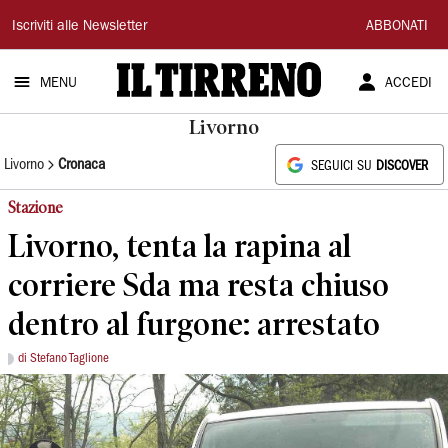
Il
Iscriviti alle Newsletter
ABBONATI
Tirreno
MENU
ACCEDI
Livorno
Livorno
Cronaca
SEGUICI SU
DISCOVER
Stazione
Livorno, tenta la rapina al
corriere Sda ma resta chiuso
dentro al furgone: arrestato
di Stefano Taglione