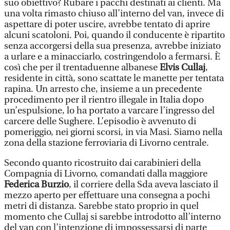
suo obiettivo? Rubare i pacchi destinati ai clienti. Ma
una volta rimasto chiuso all’interno del van, invece di
aspettare di poter uscire, avrebbe tentato di aprire
alcuni scatoloni. Poi, quando il conducente è ripartito
senza accorgersi della sua presenza, avrebbe iniziato
a urlare e a minacciarlo, costringendolo a fermarsi. È
così che per il trentaduenne albanese
Elvis Cullaj
,
residente in città, sono scattate le manette per tentata
rapina. Un arresto che, insieme a un precedente
procedimento per il rientro illegale in Italia dopo
un’espulsione, lo ha portato a varcare l’ingresso del
carcere delle Sughere. L’episodio è avvenuto di
pomeriggio, nei giorni scorsi, in via Masi. Siamo nella
zona della stazione ferroviaria di Livorno centrale.
Secondo quanto ricostruito dai carabinieri della
Compagnia di Livorno, comandati dalla maggiore
Federica Burzio
, il corriere della Sda aveva lasciato il
mezzo aperto per effettuare una consegna a pochi
metri di distanza. Sarebbe stato proprio in quel
momento che Cullaj si sarebbe introdotto all’interno
del van con l’intenzione di impossessarsi di parte