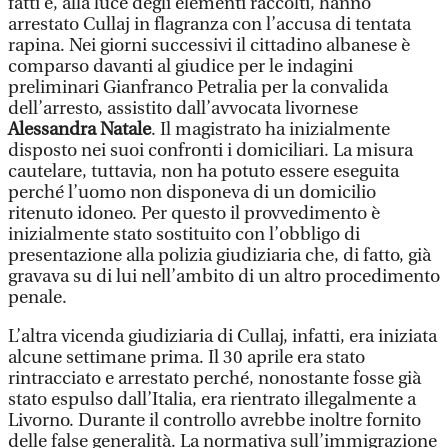
fatti e, alla luce degli elementi raccolti, hanno
arrestato Cullaj in flagranza con l’accusa di tentata
rapina. Nei giorni successivi il cittadino albanese è
comparso davanti al giudice per le indagini
preliminari Gianfranco Petralia per la convalida
dell’arresto, assistito dall’avvocata livornese
Alessandra Natale
. Il magistrato ha inizialmente
disposto nei suoi confronti i domiciliari. La misura
cautelare, tuttavia, non ha potuto essere eseguita
perché l’uomo non disponeva di un domicilio
ritenuto idoneo. Per questo il provvedimento è
inizialmente stato sostituito con l’obbligo di
presentazione alla polizia giudiziaria che, di fatto, già
gravava su di lui nell’ambito di un altro procedimento
penale.
L’altra vicenda giudiziaria di Cullaj, infatti, era iniziata
alcune settimane prima. Il 30 aprile era stato
rintracciato e arrestato perché, nonostante fosse già
stato espulso dall’Italia, era rientrato illegalmente a
Livorno. Durante il controllo avrebbe inoltre fornito
delle false generalità. La normativa sull’immigrazione