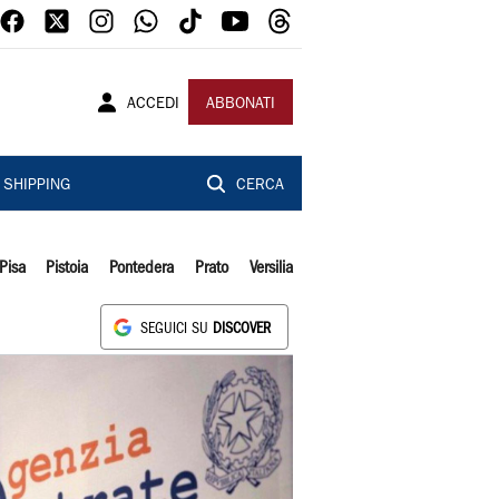
ACCEDI
ABBONATI
SHIPPING
CERCA
Pisa
Pistoia
Pontedera
Prato
Versilia
SEGUICI SU
DISCOVER