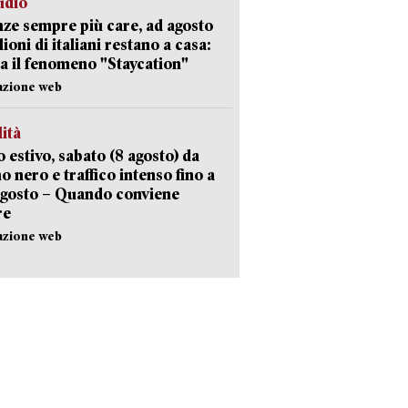
udio
ze sempre più care, ad agosto
lioni di italiani restano a casa:
a il fenomeno "Staycation"
azione web
lità
 estivo, sabato (8 agosto) da
no nero e traffico intenso fino a
agosto – Quando conviene
re
azione web