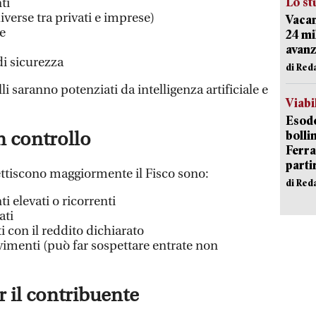
Lo st
ti
iverse tra privati e imprese)
Vacan
e
24 mi
avanz
di sicurezza
di Red
lli saranno potenziati da intelligenza artificiale e
Viabi
Esodo
bolli
 controllo
Ferr
parti
ttiscono maggiormente il Fisco sono:
di Red
i elevati o ricorrenti
ati
 con il reddito dichiarato
vimenti (può far sospettare entrate non
er il contribuente