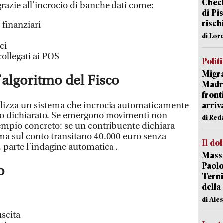
Check
razie all’incrocio di banche dati come:
di Pis
risch
 finanziari
di Lor
ci
collegati ai POS
Polit
Migra
algoritmo del Fisco
Madri
front
ilizza un sistema che incrocia automaticamente
arriva
dito dichiarato. Se emergono movimenti non
di Red
Esempio concreto: se un contribuente dichiara
 ma sul conto transitano 40.000 euro senza
Il do
, parte l’indagine automatica .
Massa
Paolo
o
Terni
della
di Ale
uscita