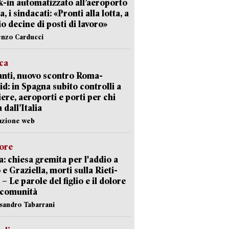
-in automatizzato all’aeroporto
a, i sindacati: «Pronti alla lotta, a
io decine di posti di lavoro»
enzo Carducci
ica
nti, nuovo scontro Roma-
d: in Spagna subito controlli a
iere, aeroporti e porti per chi
 dall’Italia
azione web
lore
: chiesa gremita per l'addio a
 e Graziella, morti sulla Rieti-
 – Le parole del figlio e il dolore
 comunità
ssandro Tabarrani