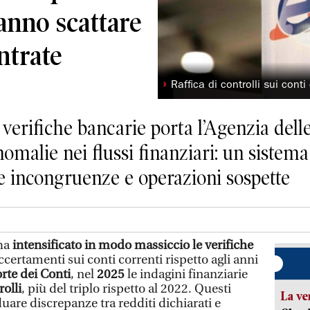
anno scattare
ntrate
◗
Raffica di controlli sui conti
e verifiche bancarie porta l’Agenzia dell
omalie nei flussi finanziari: un sistema
e incongruenze e operazioni sospette
ha
intensificato in modo massiccio le verifiche
accertamenti sui conti correnti rispetto agli anni
rte dei Conti
, nel
2025
le indagini finanziarie
olli
, più del triplo rispetto al 2022. Questi
La ve
duare discrepanze tra redditi dichiarati e