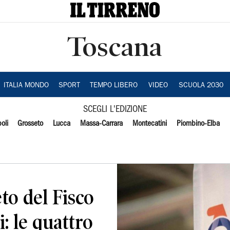
Toscana
ITALIA MONDO
SPORT
TEMPO LIBERO
VIDEO
SCUOLA 2030
SCEGLI L'EDIZIONE
oli
Grosseto
Lucca
Massa-Carrara
Montecatini
Piombino-Elba
to del Fisco
i: le quattro