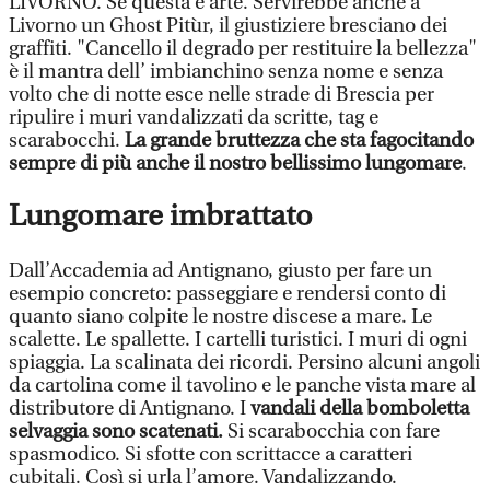
LIVORNO. Se questa è arte. Servirebbe anche a
Livorno un Ghost Pitùr, il giustiziere bresciano dei
graffiti. "Cancello il degrado per restituire la bellezza"
è il mantra dell’ imbianchino senza nome e senza
volto che di notte esce nelle strade di Brescia per
ripulire i muri vandalizzati da scritte, tag e
scarabocchi.
La grande bruttezza che sta fagocitando
sempre di più anche il nostro bellissimo lungomare
.
Lungomare imbrattato
Dall’Accademia ad Antignano, giusto per fare un
esempio concreto: passeggiare e rendersi conto di
quanto siano colpite le nostre discese a mare. Le
scalette. Le spallette. I cartelli turistici. I muri di ogni
spiaggia. La scalinata dei ricordi. Persino alcuni angoli
da cartolina come il tavolino e le panche vista mare al
distributore di Antignano. I
vandali della bomboletta
selvaggia sono scatenati.
Si scarabocchia con fare
spasmodico. Si sfotte con scrittacce a caratteri
cubitali. Così si urla l’amore. Vandalizzando.