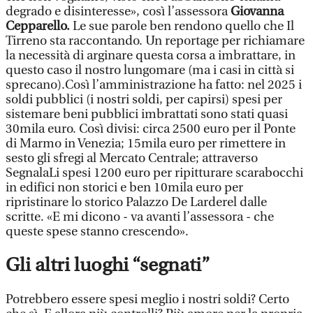
degrado e disinteresse», così l’assessora
Giovanna
Cepparello.
Le sue parole ben rendono quello che Il
Tirreno sta raccontando. Un reportage per richiamare
la necessità di arginare questa corsa a imbrattare, in
questo caso il nostro lungomare (ma i casi in città si
sprecano).Così l’amministrazione ha fatto: nel 2025 i
soldi pubblici (i nostri soldi, per capirsi) spesi per
sistemare beni pubblici imbrattati sono stati quasi
30mila euro. Così divisi: circa 2500 euro per il Ponte
di Marmo in Venezia; 15mila euro per rimettere in
sesto gli sfregi al Mercato Centrale; attraverso
SegnalaLi spesi 1200 euro per ripitturare scarabocchi
in edifici non storici e ben 10mila euro per
ripristinare lo storico Palazzo De Larderel dalle
scritte. «E mi dicono - va avanti l’assessora - che
queste spese stanno crescendo».
Gli altri luoghi “segnati”
Potrebbero essere spesi meglio i nostri soldi? Certo