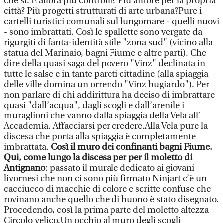
che sì. E allora più controlli? Più amore per la propria
città? Più progetti strutturati di arte urbana?Pure i
cartelli turistici comunali sul lungomare - quelli nuovi
- sono imbrattati. Così le spallette sono vergate da
rigurgiti di fanta-identità stile "zona sud" (vicino alla
statua del Marinaio, bagni Fiume e altre parti). Che
dire della quasi saga del povero "Vinz" declinata in
tutte le salse e in tante pareti cittadine (alla spiaggia
delle ville domina un orrendo "Vinz bugiardo"). Per
non parlare di chi addirittura ha deciso di imbrattare
quasi "dall’acqua", dagli scogli e dall’arenile i
muraglioni che vanno dalla spiaggia della Vela all’
Accademia. Affacciarsi per credere.Alla Vela pure la
discesa che porta alla spiaggia è completamente
imbrattata.
Così il muro dei confinanti bagni Fiume.
Qui, come lungo la discesa per per il moletto di
Antignano
: passato il murale dedicato ai giovani
livornesi che non ci sono più firmato Ninjart c’è un
cacciucco di macchie di colore e scritte confuse che
rovinano anche quello che di buono è stato disegnato.
Procedendo, così la prima parte del moletto altezza
Circolo velico.Un occhio al muro degli scogli