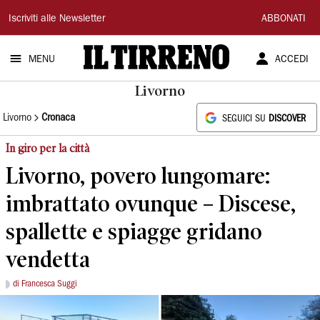
Il
Iscriviti alle Newsletter
ABBONATI
Tirreno
MENU
ACCEDI
Livorno
Livorno
Cronaca
SEGUICI SU
DISCOVER
In giro per la città
Livorno, povero lungomare:
imbrattato ovunque – Discese,
spallette e spiagge gridano
vendetta
di Francesca Suggi