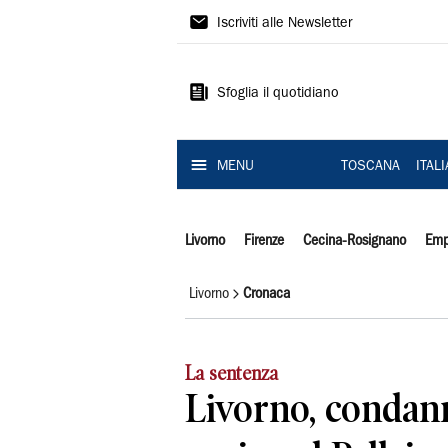
Il
Iscriviti alle Newsletter
Tirreno
Sfoglia il quotidiano
MENU
TOSCANA
ITAL
Livorno
Firenze
Cecina-Rosignano
Emp
Livorno
Cronaca
La sentenza
Livorno, condann