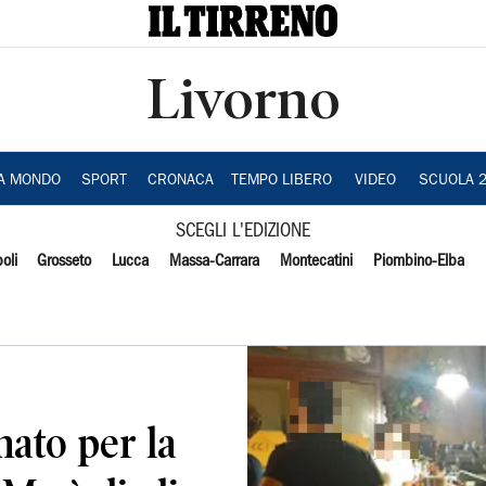
Livorno
IA MONDO
SPORT
CRONACA
TEMPO LIBERO
VIDEO
SCUOLA 
SCEGLI L'EDIZIONE
oli
Grosseto
Lucca
Massa-Carrara
Montecatini
Piombino-Elba
ato per la