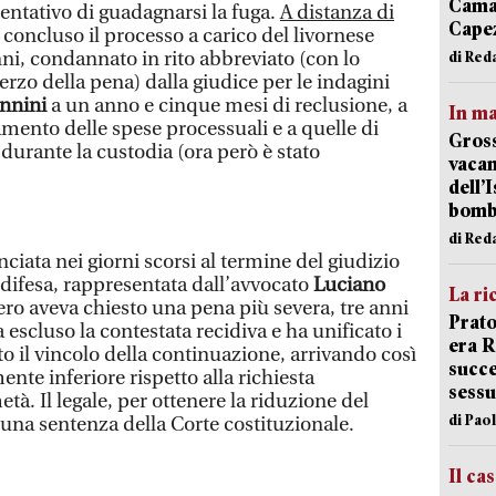
Camai
entativo di guadagnarsi la fuga.
A distanza di
Capez
 è concluso il processo a carico del livornese
nni, condannato in rito abbreviato (con lo
di Red
rzo della pena) dalla giudice per le indagini
nnini
a un anno e cinque mesi di reclusione, a
In ma
mento delle spese processuali e a quelle di
Gross
urante la custodia (ora però è stato
vacan
dell’
bom
di Red
ciata nei giorni scorsi al termine del giudizio
 difesa, rappresentata dall’avvocato
Luciano
La ri
tero aveva chiesto una pena più severa, tre anni
Prato
a escluso la contestata recidiva e ha unificato i
era 
tto il vincolo della continuazione, arrivando così
succe
te inferiore rispetto alla richiesta
sessu
tà. Il legale, per ottenere la riduzione del
di Pao
 una sentenza della Corte costituzionale.
Il ca