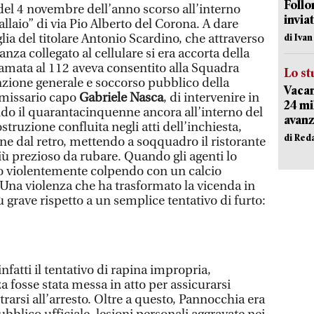
Follo
e del 4 novembre dell’anno scorso all’interno
inviat
Pallaio” di via Pio Alberto del Corona. A dare
glia del titolare Antonio Scardino, che attraverso
di Iva
anza collegato al cellulare si era accorta della
iamata al 112 aveva consentito alla Squadra
Lo st
enzione generale e soccorso pubblico della
Vacan
mmissario capo
Gabriele Nasca
, di intervenire in
24 mi
do il quarantacinquenne ancora all’interno del
avanz
struzione confluita negli atti dell’inchiesta,
di Red
ne dal retro, mettendo a soqquadro il ristorante
più prezioso da rubare. Quando gli agenti lo
to violentemente colpendo con un calcio
 Una violenza che ha trasformato la vicenda in
grave rispetto a un semplice tentativo di furto:
nfatti il tentativo di rapina impropria,
a fosse stata messa in atto per assicurarsi
trarsi all’arresto. Oltre a questo, Pannocchia era