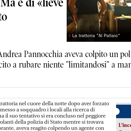
 Ma è di «lieve
to
◗
La trattoria "Al Pallaio"
ndrea Pannocchia aveva colpito un poliz
cito a rubare niente "limitandosi" a ma
attoria nel cuore della notte dopo aver forzato
 messo a soqquadro i locali alla ricerca di
a il suo tentativo si era concluso nel peggiore
olanti della polizia di Stato mentre si trovava
L'inc
torante, aveva reagito colpendo un agente con