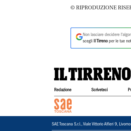
© RIPRODUZIONE RISE
Non lasciare decidere l'algor
scegli
Il Tirreno
per le tue not
Redazione
Scriveteci
P
SAE Toscana S.r.l., Viale Vittorio Alfieri 9, Li