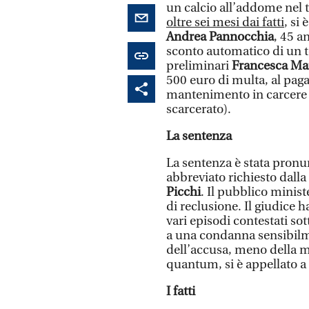
un calcio all’addome nel t
oltre sei mesi dai fatti
, si
Andrea Pannocchia
, 45 a
sconto automatico di un te
preliminari
Francesca Ma
500 euro di multa, al paga
mantenimento in carcere d
scarcerato).
La sentenza
La sentenza è stata pronun
abbreviato richiesto dalla
Picchi
. Il pubblico minis
di reclusione. Il giudice h
vari episodi contestati so
a una condanna sensibilmen
dell’accusa, meno della me
quantum, si è appellato a
I fatti