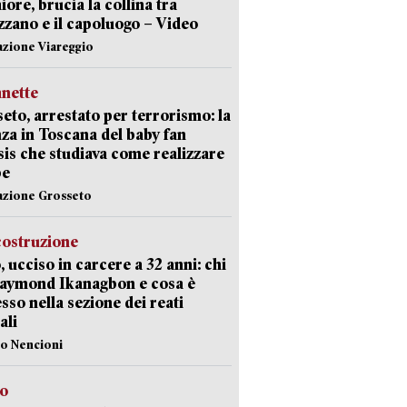
ore, brucia la collina tra
zano e il capoluogo – Video
azione Viareggio
nette
eto, arrestato per terrorismo: la
za in Toscana del baby fan
Isis che studiava come realizzare
be
azione Grosseto
costruzione
, ucciso in carcere a 32 anni: chi
Raymond Ikanagbon e cosa è
sso nella sezione dei reati
ali
lo Nencioni
so