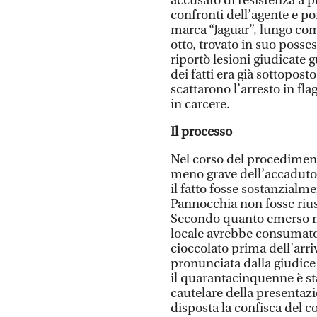
accusato di resistenza a p
confronti dell’agente e po
marca “Jaguar”, lungo co
otto, trovato in suo posse
riportò lesioni giudicate g
dei fatti era già sottopost
scattarono l’arresto in fl
in carcere.
Il processo
Nel corso del procediment
meno grave dell’accaduto.
il fatto fosse sostanzialm
Pannocchia non fosse riusc
Secondo quanto emerso nel
locale avrebbe consumato
cioccolato prima dell’arri
pronunciata dalla giudice
il quarantacinquenne è st
cautelare della presentazio
disposta la confisca del co