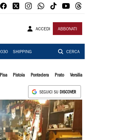
ACCEDI
ABBONATI
2030
SHIPPING
CERCA
Pisa
Pistoia
Pontedera
Prato
Versilia
SEGUICI SU
DISCOVER