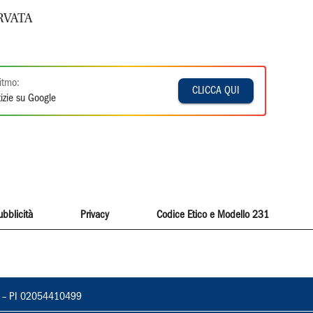
RVATA
itmo:
CLICCA QUI
izie su Google
ubblicità
Privacy
Codice Etico e Modello 231
vorno – PI 02054410499