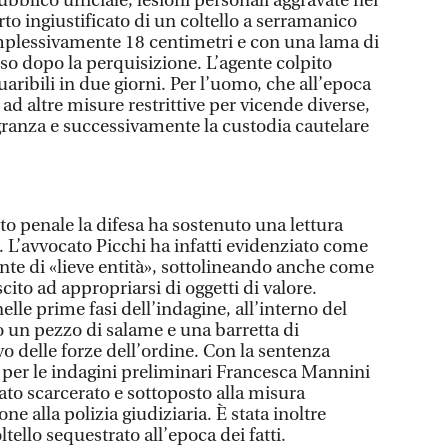
ubblico ufficiale, lesioni personali aggravate nei
rto ingiustificato di un coltello a serramanico
mplessivamente 18 centimetri e con una lama di
sso dopo la perquisizione. L’agente colpito
uaribili in due giorni. Per l’uomo, che all’epoca
o ad altre misure restrittive per vicende diverse,
agranza e successivamente la custodia cautelare
o penale la difesa ha sostenuto una lettura
 L’avvocato Picchi ha infatti evidenziato come
ente di «lieve entità», sottolineando anche come
ito ad appropriarsi di oggetti di valore.
le prime fasi dell’indagine, all’interno del
 un pezzo di salame e una barretta di
vo delle forze dell’ordine. Con la sentenza
 per le indagini preliminari Francesca Mannini
ato scarcerato e sottoposto alla misura
ne alla polizia giudiziaria. È stata inoltre
ltello sequestrato all’epoca dei fatti.