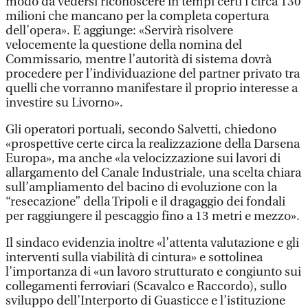
modo da vedersi riconoscere in tempi certi i circa 130
milioni che mancano per la completa copertura
dell’opera». E aggiunge: «Servirà risolvere
velocemente la questione della nomina del
Commissario, mentre l’autorità di sistema dovrà
procedere per l’individuazione del partner privato tra
quelli che vorranno manifestare il proprio interesse a
investire su Livorno».
Gli operatori portuali, secondo Salvetti, chiedono
«prospettive certe circa la realizzazione della Darsena
Europa», ma anche «la velocizzazione sui lavori di
allargamento del Canale Industriale, una scelta chiara
sull’ampliamento del bacino di evoluzione con la
“resecazione” della Tripoli e il dragaggio dei fondali
per raggiungere il pescaggio fino a 13 metri e mezzo».
Il sindaco evidenzia inoltre «l’attenta valutazione e gli
interventi sulla viabilità di cintura» e sottolinea
l’importanza di «un lavoro strutturato e congiunto sui
collegamenti ferroviari (Scavalco e Raccordo), sullo
sviluppo dell’Interporto di Guasticce e l’istituzione