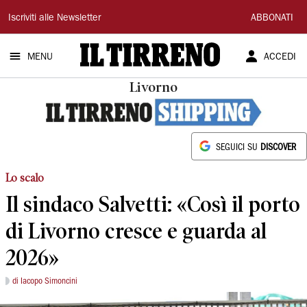
Il
Iscriviti alle Newsletter
ABBONATI
Tirreno
MENU
ACCEDI
Livorno
SEGUICI SU
DISCOVER
Lo scalo
Il sindaco Salvetti: «Così il porto
di Livorno cresce e guarda al
2026»
di Iacopo Simoncini