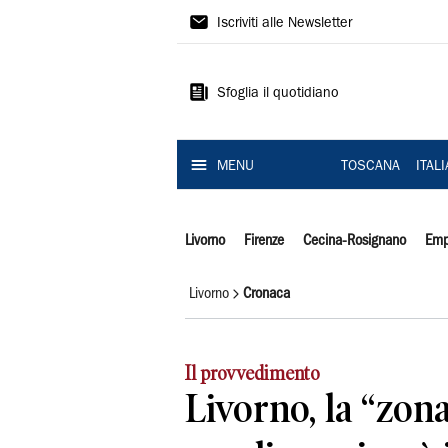
Il
Iscriviti alle Newsletter
Tirreno
Sfoglia il quotidiano
MENU
TOSCANA
ITAL
Livorno
Firenze
Cecina-Rosignano
Emp
Livorno
Cronaca
Il provvedimento
Livorno, la “zona