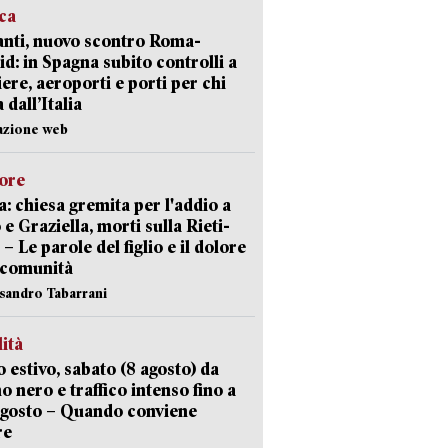
ica
nti, nuovo scontro Roma-
d: in Spagna subito controlli a
iere, aeroporti e porti per chi
 dall’Italia
azione web
lore
: chiesa gremita per l'addio a
 e Graziella, morti sulla Rieti-
 – Le parole del figlio e il dolore
 comunità
ssandro Tabarrani
lità
 estivo, sabato (8 agosto) da
no nero e traffico intenso fino a
agosto – Quando conviene
re