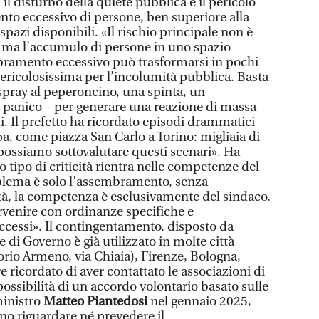
l disturbo della quiete pubblica e il pericolo
to eccessivo di persone, ben superiore alla
spazi disponibili. «Il rischio principale non è
o, ma l’accumulo di persone in uno spazio
bramento eccessivo può trasformarsi in pochi
pericolosissima per l’incolumità pubblica. Basta
pray al peperoncino, una spinta, un
panico – per generare una reazione di massa
si. Il prefetto ha ricordato episodi drammatici
pa, come piazza San Carlo a Torino: migliaia di
 possiamo sottovalutare questi scenari». Ha
o tipo di criticità rientra nelle competenze del
lema è solo l’assembramento, senza
tà, la competenza è esclusivamente del sindaco.
venire con ordinanze specifiche e
cessi». Il contingentamento, disposto da
le di Governo è già utilizzato in molte città
orio Armeno, via Chiaia), Firenze, Bologna,
e ricordato di aver contattato le associazioni di
ossibilità di un accordo volontario basato sulle
ministro
Matteo Piantedosi
nel gennaio 2025,
no riguardare né prevedere il