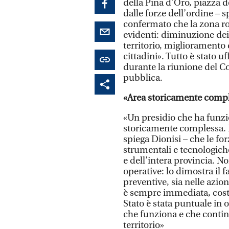
della Pina d’Oro, piazza de
dalle forze dell’ordine – 
confermato che la zona ros
evidenti: diminuzione dei
territorio, miglioramento 
cittadini». Tutto è stato u
durante la riunione del Co
pubblica.
«Area storicamente comp
«Un presidio che ha funzi
storicamente complessa. È
spiega Dionisi – che le fo
strumentali e tecnologich
e dell’intera provincia. No
operative: lo dimostra il fa
preventive, sia nelle azion
è sempre immediata, costan
Stato è stata puntuale in
che funziona e che continu
territorio»