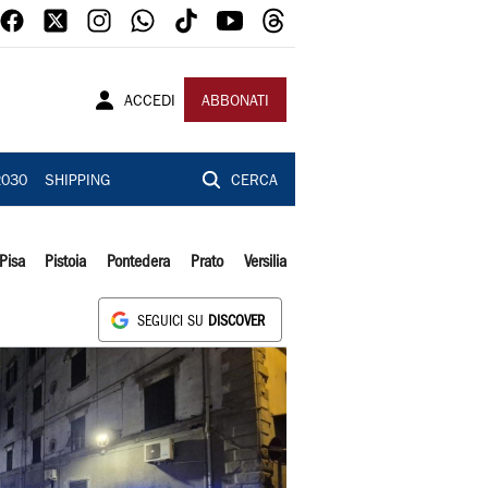
ACCEDI
ABBONATI
2030
SHIPPING
CERCA
Pisa
Pistoia
Pontedera
Prato
Versilia
SEGUICI SU
DISCOVER