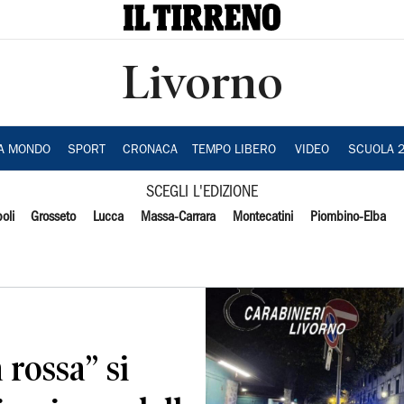
Livorno
IA MONDO
SPORT
CRONACA
TEMPO LIBERO
VIDEO
SCUOLA 
SCEGLI L'EDIZIONE
oli
Grosseto
Lucca
Massa-Carrara
Montecatini
Piombino-Elba
 rossa” si