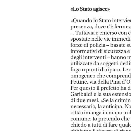
«Lo Stato agisce»
«Quando lo Stato intervien
presenza, dove c’è fermezz
–. Tuttavia è emerso con c
spostate nelle vie immedia
forze di polizia – basate 
informativi di sicurezza e
degli interventi – hanno 
utilizzate da soggetti dedi
fuga o punti di riparo. L
omogeneo che comprende, o
Pettine, via della Pina d’
Per questo il prefetto ha 
Garibaldi e la sua estensi
di due mesi. «Se la crimina
necessario, la anticipa. 
città rimanga in mano a c
comune. Io pretendo che tu
chiedo a tutti di fare qual