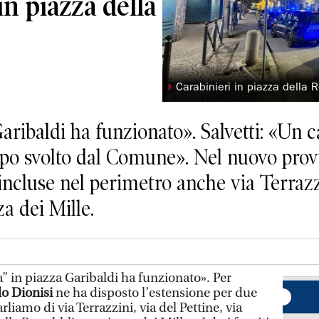
in piazza della
◗
Carabinieri in piazza della R
 Garibaldi ha funzionato». Salvetti: «U
mpo svolto dal Comune». Nel nuovo pro
cluse nel perimetro anche via Terrazzin
za dei Mille.
 in piazza Garibaldi ha funzionato». Per
lo Dionisi
ne ha disposto l’estensione per due
rliamo di via Terrazzini, via del Pettine, via