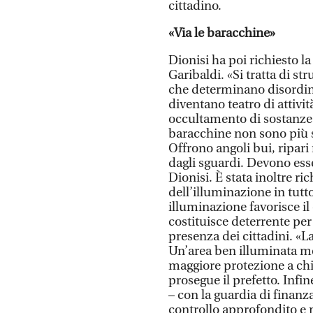
cittadino.
«Via le baracchine»
Dionisi ha poi richiesto l
Garibaldi. «Si tratta di s
che determinano disordine
diventano teatro di attivit
occultamento di sostanze o 
baracchine non sono più 
Offrono angoli bui, ripar
dagli sguardi. Devono es
Dionisi. È stata inoltre r
dell’illuminazione in tutt
illuminazione favorisce il
costituisce deterrente per
presenza dei cittadini. «La
Un’area ben illuminata met
maggiore protezione a chi 
prosegue il prefetto. Inf
– con la guardia di finanz
controllo approfondito e m