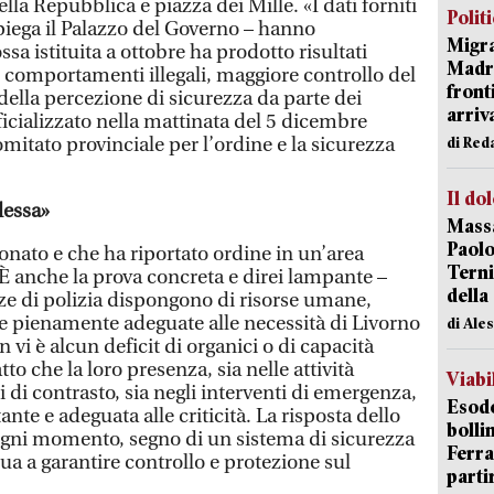
lla Repubblica e piazza dei Mille. «I dati forniti
Polit
spiega il Palazzo del Governo – hanno
Migra
sa istituita a ottobre ha prodotto risultati
Madri
 comportamenti illegali, maggiore controllo del
front
della percezione di sicurezza da parte dei
arriva
fficializzato nella mattinata del 5 dicembre
mitato provinciale per l’ordine e la sicurezza
di Red
Il do
lessa»
Massa
Paolo
onato e che ha riportato ordine in un’area
Terni
 anche la prova concreta e direi lampante –
della
rze di polizia dispongono di risorse umane,
e pienamente adeguate alle necessità di Livorno
di Ale
n vi è alcun deficit di organici o di capacità
tto che la loro presenza, sia nelle attività
Viabi
i di contrasto, sia negli interventi di emergenza,
Esodo
te e adeguata alle criticità. La risposta dello
bolli
 ogni momento, segno di un sistema di sicurezza
Ferr
a a garantire controllo e protezione sul
parti