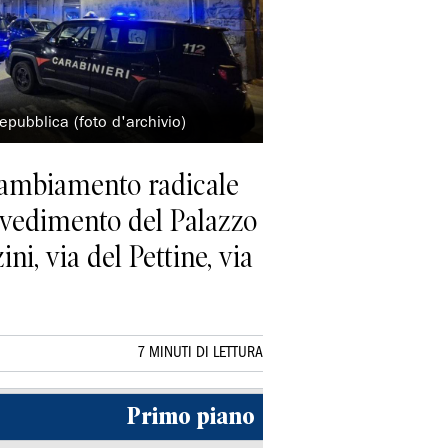
epubblica (foto d'archivio)
n cambiamento radicale
vvedimento del Palazzo
i, via del Pettine, via
7 MINUTI DI LETTURA
Primo piano