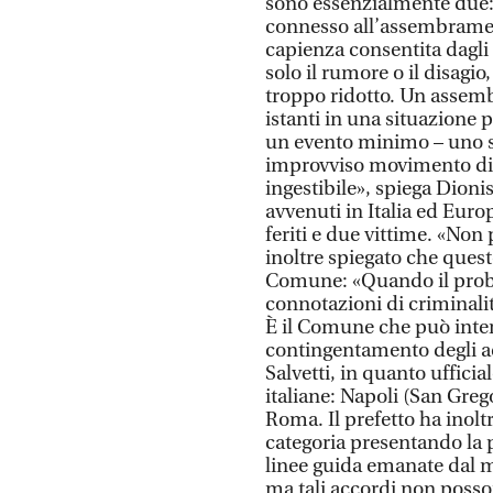
sono essenzialmente due: i
connesso all’assembramen
capienza consentita dagli 
solo il rumore o il disagi
troppo ridotto. Un assem
istanti in una situazione 
un evento minimo – uno s
improvviso movimento di 
ingestibile», spiega Dioni
avvenuti in Italia ed Euro
feriti e due vittime. «Non
inoltre spiegato che quest
Comune: «Quando il prob
connotazioni di criminali
È il Comune che può inter
contingentamento degli ac
Salvetti, in quanto ufficia
italiane: Napoli (San Greg
Roma. Il prefetto ha inoltr
categoria presentando la p
linee guida emanate dal 
ma tali accordi non posso