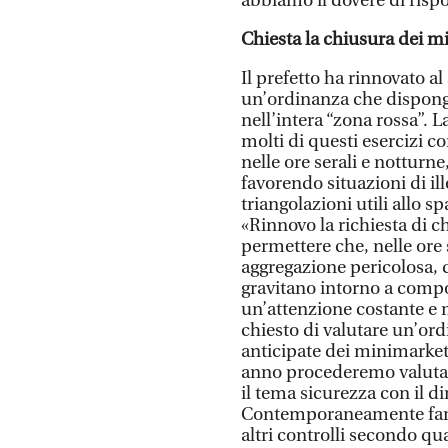
abbiamo il dovere di rispo
Chiesta la chiusura dei m
Il prefetto ha rinnovato a
un’ordinanza che disponga
nell’intera “zona rossa”. 
molti di questi esercizi c
nelle ore serali e notturn
favorendo situazioni di ill
triangolazioni utili allo 
«Rinnovo la richiesta di 
permettere che, nelle ore 
aggregazione pericolosa,
gravitano intorno a compor
un’attenzione costante e mi
chiesto di valutare un’or
anticipate dei minimarket
anno procederemo valuta
il tema sicurezza con il dir
Contemporaneamente farem
altri controlli secondo q