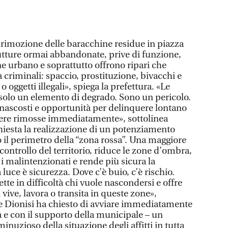
a rimozione delle baracchine residue in piazza
trutture ormai abbandonate, prive di funzione,
 urbano e soprattutto offrono ripari che
à criminali: spaccio, prostituzione, bivacchi e
oggetti illegali», spiega la prefettura. «Le
solo un elemento di degrado. Sono un pericolo.
i nascosti e opportunità per delinquere lontano
sere rimosse immediatamente», sottolinea
ichiesta la realizzazione di un potenziamento
o il perimetro della “zona rossa”. Una maggiore
 controllo del territorio, riduce le zone d’ombra,
 i malintenzionati e rende più sicura la
 luce è sicurezza. Dove c’è buio, c’è rischio.
te in difficoltà chi vuole nascondersi e offre
vive, lavora o transita in queste zone»,
ine Dionisi ha chiesto di avviare immediatamente
a e con il supporto della municipale – un
inuzioso della situazione degli affitti in tutta