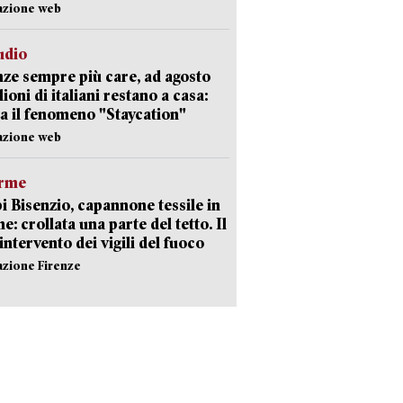
azione web
udio
ze sempre più care, ad agosto
lioni di italiani restano a casa:
a il fenomeno "Staycation"
azione web
arme
 Bisenzio, capannone tessile in
e: crollata una parte del tetto. Il
intervento dei vigili del fuoco
azione Firenze