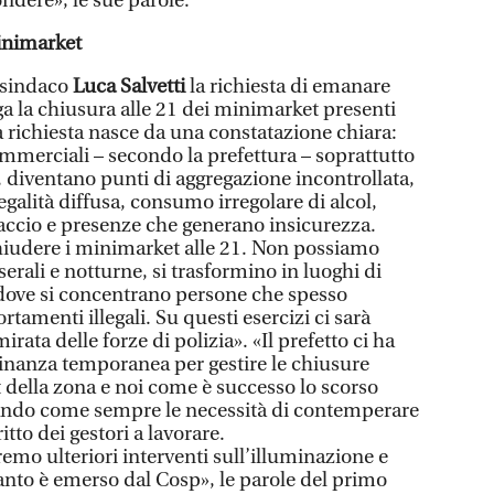
ndere», le sue parole.
inimarket
l sindaco
Luca Salvetti
la richiesta di emanare
 la chiusura alle 21 dei minimarket presenti
La richiesta nasce da una constatazione chiara:
ommerciali – secondo la prefettura – soprattutto
e, diventano punti di aggregazione incontrollata,
egalità diffusa, consumo irregolare di alcol,
spaccio e presenze che generano insicurezza.
chiudere i minimarket alle 21. Non possiamo
serali e notturne, si trasformino in luoghi di
 dove si concentrano persone che spesso
tamenti illegali. Su questi esercizi ci sarà
rata delle forze di polizia». «Il prefetto ci ha
dinanza temporanea per gestire le chiusure
 della zona e noi come è successo lo scorso
ndo come sempre le necessità di contemperare
itto dei gestori a lavorare.
o ulteriori interventi sull’illuminazione e
uanto è emerso dal Cosp», le parole del primo