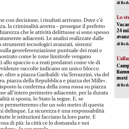
di Red
Lo st
e con decisione, i risultati arrivano. Dove c’è
Vacan
a, la criminalità arretra – prosegue il prefetto
24 mi
hiarezza che le attività delittuose si sono spesso
avanz
tamente adiacenti. Le analisi realizzate dalle
su strumenti tecnologici avanzati, sistemi
di Red
 sulla georeferenziazione puntuale dei reati e
mostrato come le zone limitrofe vengano
L’all
ti allo spaccio o a reati predatori come vie di
Campi
e evidenze raccolte indicano un unico blocco
fiamm
ltre a piazza Garibaldi: via Terrazzini, via del
maxi 
Oro, piazza della Repubblica e piazza dei Mille».
di Red
disposto la conferma della zona rossa su piazza
one all’intero perimetro adiacente, per la durata
lità si sposta, lo Stato la segue. E, se
Non permetteremo che un solo metro di questa
hi delinque. La sicurezza è una responsabilità
tte le istituzioni facciano la loro parte. E
cosa di più: la città ce lo domanda e noi