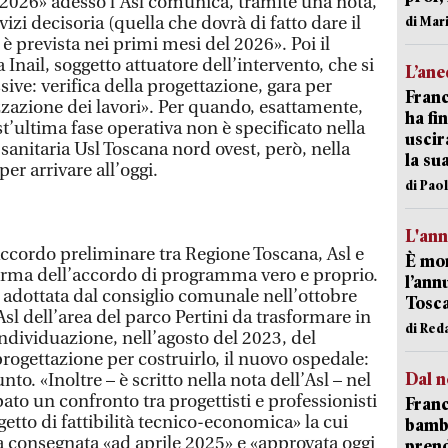
l 2026» adesso l’Asl comunica, tramite una nota,
izi decisoria (quella che dovrà di fatto dare il
di Mar
) è prevista nei primi mesi del 2026». Poi il
Inail, soggetto attuatore dell’intervento, che si
L’an
sive: verifica della progettazione, gara per
Franc
izzazione dei lavori». Per quando, esattamente,
ha fin
st’ultima fase operativa non è specificato nella
uscir
sanitaria Usl Toscana nord ovest, però, nella
la su
per arrivare all’oggi.
di Pao
L'an
accordo preliminare tra Regione Toscana, Asl e
È mor
irma dell’accordo di programma vero e proprio.
l’ann
 adottata dal consiglio comunale nell’ottobre
Tosca
Asl dell’area del parco Pertini da trasformare in
di Red
ndividuazione, nell’agosto del 2023, del
progettazione per costruirlo, il nuovo ospedale:
Dal n
to. «Inoltre – è scritto nella nota dell’Asl – nel
pato un confronto tra progettisti e professionisti
Franc
ogetto di fattibilità tecnico-economica» la cui
bambi
ta consegnata «ad aprile 2025» e «approvata oggi
pren