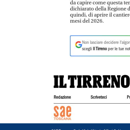
da capire come questa temp
dichiarato della Regione d
quindi, di aprire il cantie
mesi del 2026.
Non lasciare decidere l'algor
scegli
Il Tirreno
per le tue not
Redazione
Scriveteci
P