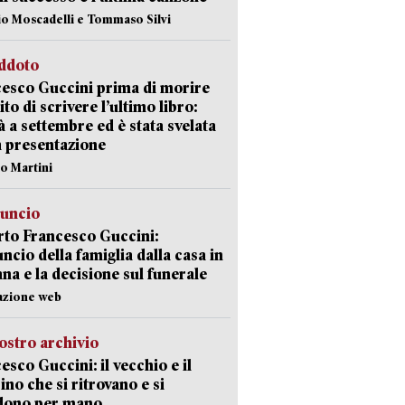
io Moscadelli e Tommaso Silvi
eddoto
esco Guccini prima di morire
ito di scrivere l’ultimo libro:
à a settembre ed è stata svelata
a presentazione
lo Martini
nuncio
to Francesco Guccini:
uncio della famiglia dalla casa in
na e la decisione sul funerale
azione web
ostro archivio
esco Guccini: il vecchio e il
no che si ritrovano e si
dono per mano