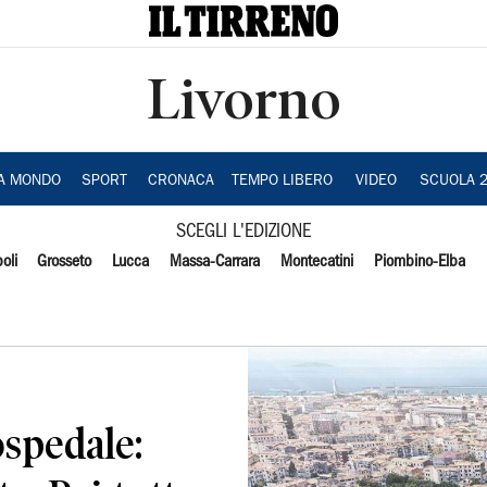
Livorno
IA MONDO
SPORT
CRONACA
TEMPO LIBERO
VIDEO
SCUOLA 
SCEGLI L'EDIZIONE
oli
Grosseto
Lucca
Massa-Carrara
Montecatini
Piombino-Elba
spedale: