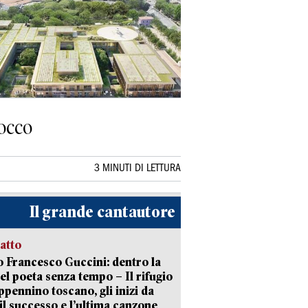
locco
3 MINUTI DI LETTURA
Il grande cantautore
ratto
 Francesco Guccini: dentro la
del poeta senza tempo – Il rifugio
appennino toscano, gli inizi da
 il successo e l’ultima canzone