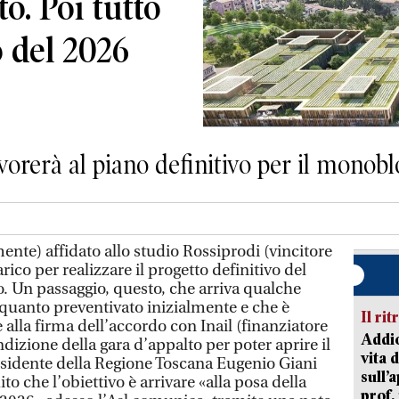
to. Poi tutto
o del 2026
vorerà al piano definitivo per il monob
mente) affidato allo studio Rossiprodi (vincitore
rico per realizzare il progetto definitivo del
. Un passaggio, questo, che arriva qualche
 quanto preventivato inizialmente e che è
Il rit
alla firma dell’accordo con Inail (finanziatore
Addio
indizione della gara d’appalto per poter aprire il
vita 
residente della Regione Toscana Eugenio Giani
sull’
o che l’obiettivo è arrivare «alla posa della
prof,