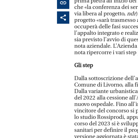
prima pietra all’inizio de
che «la conferenza dei serv
via libera al progetto,
ndr
progetto «sarà trasmesso a 
occuperà delle fasi succes
l’appalto integrato e real
sia previsto l’avvio di que
nota aziendale. L’Azienda 
nota ripercorre i vari step 
Gli step
Dalla sottoscrizione dell’
Comune di Livorno, alla f
Dalla variante urbanistica
del 2022 alla cessione all’
nuovo ospedale. Fino all’i
vincitore del concorso si 
lo studio Rossiprodi, appun
corso del 2023 si è svilup
sanitari per definire il pr
versione aggiornata è sta