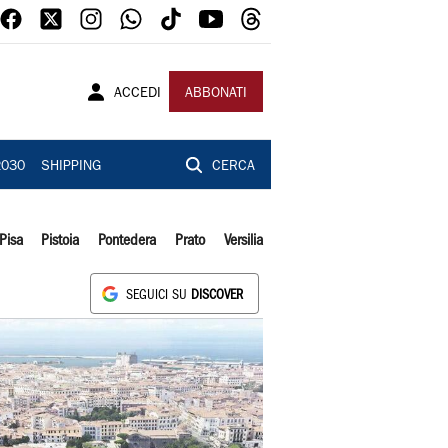
ACCEDI
ABBONATI
2030
SHIPPING
CERCA
Pisa
Pistoia
Pontedera
Prato
Versilia
SEGUICI SU
DISCOVER