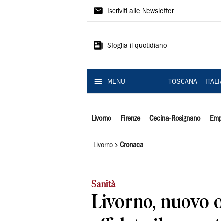
Il
Iscriviti alle Newsletter
Tirreno
Sfoglia il quotidiano
MENU
TOSCANA
ITAL
Livorno
Firenze
Cecina-Rosignano
Emp
Livorno
Cronaca
Sanità
Livorno, nuovo o