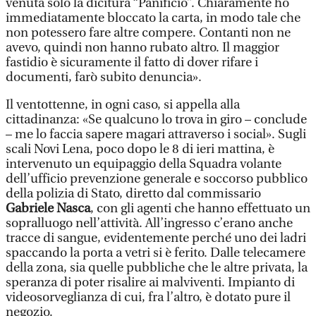
venuta solo la dicitura “Panificio”. Chiaramente ho
immediatamente bloccato la carta, in modo tale che
non potessero fare altre compere. Contanti non ne
avevo, quindi non hanno rubato altro. Il maggior
fastidio è sicuramente il fatto di dover rifare i
documenti, farò subito denuncia».
Il ventottenne, in ogni caso, si appella alla
cittadinanza: «Se qualcuno lo trova in giro – conclude
– me lo faccia sapere magari attraverso i social». Sugli
scali Novi Lena, poco dopo le 8 di ieri mattina, è
intervenuto un equipaggio della Squadra volante
dell’ufficio prevenzione generale e soccorso pubblico
della polizia di Stato, diretto dal commissario
Gabriele Nasca
, con gli agenti che hanno effettuato un
sopralluogo nell’attività. All’ingresso c’erano anche
tracce di sangue, evidentemente perché uno dei ladri
spaccando la porta a vetri si è ferito. Dalle telecamere
della zona, sia quelle pubbliche che le altre privata, la
speranza di poter risalire ai malviventi. Impianto di
videosorveglianza di cui, fra l’altro, è dotato pure il
negozio.