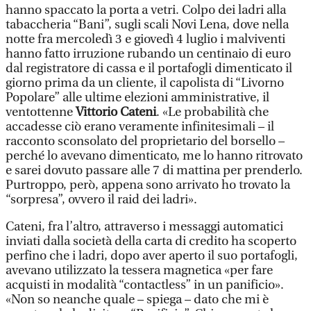
hanno spaccato la porta a vetri. Colpo dei ladri alla
tabaccheria “Bani”, sugli scali Novi Lena, dove nella
notte fra mercoledì 3 e giovedì 4 luglio i malviventi
hanno fatto irruzione rubando un centinaio di euro
dal registratore di cassa e il portafogli dimenticato il
giorno prima da un cliente, il capolista di “Livorno
Popolare” alle ultime elezioni amministrative, il
ventottenne
Vittorio Cateni
. «Le probabilità che
accadesse ciò erano veramente infinitesimali – il
racconto sconsolato del proprietario del borsello –
perché lo avevano dimenticato, me lo hanno ritrovato
e sarei dovuto passare alle 7 di mattina per prenderlo.
Purtroppo, però, appena sono arrivato ho trovato la
“sorpresa”, ovvero il raid dei ladri».
Cateni, fra l’altro, attraverso i messaggi automatici
inviati dalla società della carta di credito ha scoperto
perfino che i ladri, dopo aver aperto il suo portafogli,
avevano utilizzato la tessera magnetica «per fare
acquisti in modalità “contactless” in un panificio».
«Non so neanche quale – spiega – dato che mi è