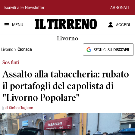
Il
Iscriviti alle Newsletter
ABBONATI
Tirreno
MENU
ACCEDI
Livorno
Livorno
Cronaca
SEGUICI SU
DISCOVER
Sos furti
Assalto alla tabaccheria: rubato
il portafogli del capolista di
"Livorno Popolare"
di Stefano Taglione