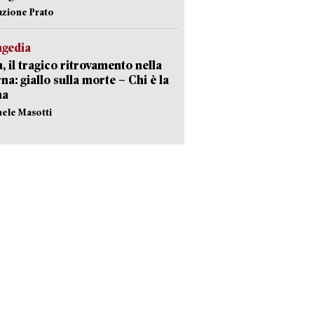
azione Prato
agedia
, il tragico ritrovamento nella
rna: giallo sulla morte – Chi è la
ma
hele Masotti