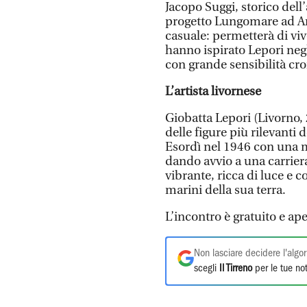
Jacopo Suggi, storico dell’
progetto Lungomare ad Arte
casuale: permetterà di viv
hanno ispirato Lepori negl
con grande sensibilità cro
L’artista livornese
Giobatta Lepori (Livorno,
delle figure più rilevanti
Esordì nel 1946 con una m
dando avvio a una carriera
vibrante, ricca di luce e c
marini della sua terra.
L’incontro è gratuito e ape
Non lasciare decidere l'algor
scegli
Il Tirreno
per le tue not