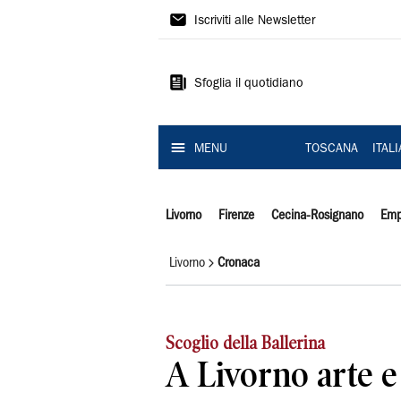
Il
Iscriviti alle Newsletter
Tirreno
Sfoglia il quotidiano
MENU
TOSCANA
ITAL
Livorno
Firenze
Cecina-Rosignano
Emp
Livorno
Cronaca
Scoglio della Ballerina
A Livorno arte 