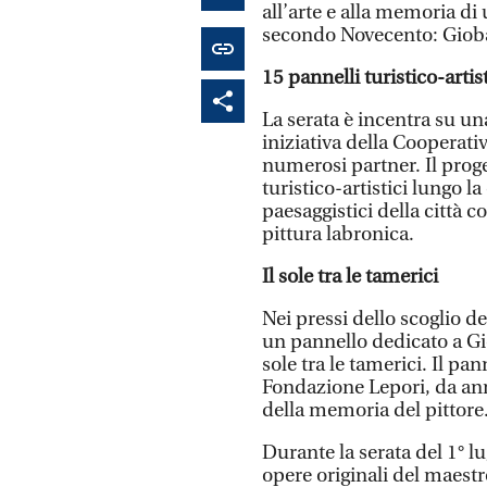
all’arte e alla memoria di u
secondo Novecento: Gioba
15 pannelli turistico-artist
La serata è incentra su u
iniziativa della Cooperati
numerosi partner. Il proge
turistico-artistici lungo l
paesaggistici della città 
pittura labronica.
Il sole tra le tamerici
Nei pressi dello scoglio d
un pannello dedicato a Gio
sole tra le tamerici. Il pan
Fondazione Lepori, da ann
della memoria del pittore
Durante la serata del 1° l
opere originali del maestr