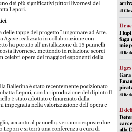
no dei più significativi pittori livornesi del
arriv
tta Lepori.
di Gio
ici
Il ra
na delle tappe del progetto Lungomare ad Arte,
I lup
va Agave realizzata in collaborazione con
fuga 
tto ha portato all’installazione di 15 pannelli
mie 
a costa livornese, mettendo in relazione scorci
di Red
con celebri opere dei maggiori esponenti della
Il ge
Gara 
Emanu
ella Ballerina è stato recentemente posizionato
pirat
batta Lepori, con la riproduzione del dipinto Il
di Red
nello è stato adottato e finanziato dalla
i impegnata nella valorizzazione dell’opera e
Il del
.
Deten
uglio, accanto al pannello, verranno esposte due
carce
o Lepori e si terrà una conferenza a cura di
alla 