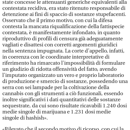
state concesse le attenuanti generiche equivalenti alla
contestata recidiva, era stato ritenuto responsabile di
detenzione ai fini di spaccio di sostanze stupefacenti.
Osservato che il primo motivo, con cui la difesa
contesta la mancata riqualificazione della fattispecie
contestata, è manifestamente infondato, in quanto
riproduttivo di profili di censura già adeguatamente
vagliati e disattesi con corretti argomenti giuridici
nella sentenza impugnata. La corte d’appello, infatti,
in coerenza con le coordinate interpretative di
riferimento ha rimarcato l'impossibilità di formulare
un giudizio di ridotta offensività del fatto, avendo
l'imputato organizzato un vero e proprio laboratorio
di produzione e smercio di sostanze, possedendo una
serra con sei lampade per la coltivazione della
cannabis con gli strumenti a ciò funzionali, essendo
inoltre significativi i dati quantitativi delle sostanze
sequestrate, da cui sono risultate ricavabili 1.240 dosi
medie singole di marijuana e 1.231 dosi medie
singole di hashish».
«Rilevato che il secondo motivo di ricorso, con cui la