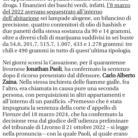
droga. I finanzieri dei baschi verdi, infatti,
l’8 marzo
del 2022 avevano sequestrato all’interno
dell’abitazione
sei lampade alogene, un bilancino di
precisione, quattro contenitori di olio di hashish e
due panetti della stessa sostanza da 90 e 14 grammi,
oltre a diversi chili di marijuana suddivisi in sei buste
da 54,6, 201,7, 515,7, 1.007, 433 e 1.278 grammi: tre
chili e 490 grammi in tutto di quest’ultima tipologia.
Nei giorni scorsi la Cassazione, per il quarantenne
livornese
Jonathan Paoli
, ha confermato la sentenza
dopo il ricorso presentato dal difensore,
Carlo Alberto
Zaina
. Nella stessa inchiesta delle fiamme gialle, fra
l’altro, era chiamata in causa pure una seconda
persona, con perquisizioni in altri appartamenti e
all’interno di un panificio. «Premesso che è stata
impugnata la sentenza della corte d’appello di
Firenze del 18 marzo 2024, che ha confermato la
decisione resa dal giudice dell’udienza preliminare
del tribunale di Livorno il 21 ottobre 2022 – si legge
nella pronuncia – con la quale Paoli, al quale erano