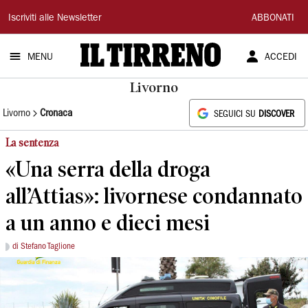
Il
Iscriviti alle Newsletter
ABBONATI
Tirreno
MENU
ACCEDI
Livorno
Livorno
Cronaca
SEGUICI SU
DISCOVER
La sentenza
«Una serra della droga
all’Attias»: livornese condannato
a un anno e dieci mesi
di Stefano Taglione