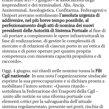
erano state ieri – 3 giugno – le associazioni degli
imprenditori e dei terminalisti. Alis, Ancip,
Assiterminal, Assologistica, Confitarma, Federagenti e
Uniport avevano sottolineato
l’assoluta urgenza di
addivenire, nel più breve tempo possibile, al
perfezionamento degli atti di nomina dei nuovi
presidenti delle Autorità di Sistema Portuale
al fine di
«di portare a compimento le opere infrastrutturali in
fase di realizzazione, di gestire le complessità di
mercato e di relazioni di ciascun porto in un’ottica di
sistema e di poter operare per quanto propria
competenza con rinnovata capacità propulsiva e di
raccordo».
Oggi, 4 giugno, sui ritardi nelle nomine tuona la
Filt
Cgil nazionale
. In una nota l’organizzazione sindacale
esprime la sua preoccupazione e si dichiara pronta a
mobilitare l’intero settore: «Questo ritardo –
sottolinea la Federazione dei Trasporti della Cgil –
unito alle notizie su una riforma portuale con
elementi critici per la salvaguardia dell’attuale
sistema regolamentato, presente nei porti, rischia di