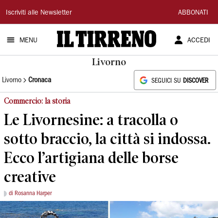
Il
Iscriviti alle Newsletter
ABBONATI
Tirreno
MENU
ACCEDI
Livorno
Livorno
Cronaca
SEGUICI SU
DISCOVER
Commercio: la storia
Le Livornesine: a tracolla o
sotto braccio, la città si indossa.
Ecco l’artigiana delle borse
creative
di Rosanna Harper