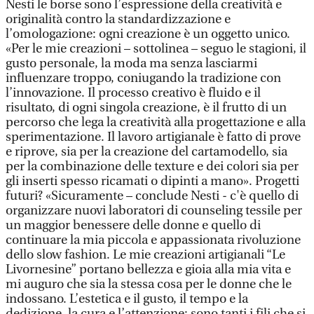
Nesti le borse sono l’espressione della creatività e
originalità contro la standardizzazione e
l’omologazione: ogni creazione è un oggetto unico.
«Per le mie creazioni – sottolinea – seguo le stagioni, il
gusto personale, la moda ma senza lasciarmi
influenzare troppo, coniugando la tradizione con
l’innovazione. Il processo creativo è fluido e il
risultato, di ogni singola creazione, è il frutto di un
percorso che lega la creatività alla progettazione e alla
sperimentazione. Il lavoro artigianale è fatto di prove
e riprove, sia per la creazione del cartamodello, sia
per la combinazione delle texture e dei colori sia per
gli inserti spesso ricamati o dipinti a mano». Progetti
futuri? «Sicuramente – conclude Nesti - c'è quello di
organizzare nuovi laboratori di counseling tessile per
un maggior benessere delle donne e quello di
continuare la mia piccola e appassionata rivoluzione
dello slow fashion. Le mie creazioni artigianali “Le
Livornesine” portano bellezza e gioia alla mia vita e
mi auguro che sia la stessa cosa per le donne che le
indossano. L’estetica e il gusto, il tempo e la
dedizione, la cura e l’attenzione: sono tanti i fili che si