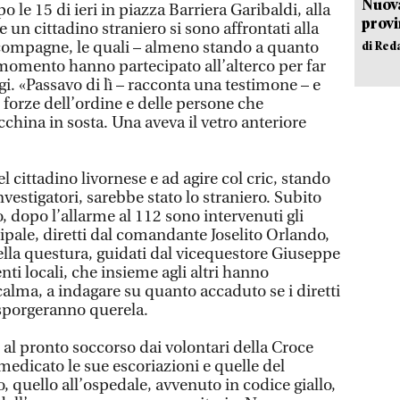
Nuova
le 15 di ieri in piazza Barriera Garibaldi, alla
provi
 un cittadino straniero si sono affrontati alla
 compagne, le quali – almeno stando a quanto
di Red
momento hanno partecipato all’alterco per far
gi. «Passavo di lì – racconta una testimone – e
 forze dell’ordine e delle persone che
hina in sosta. Una aveva il vetro anteriore
el cittadino livornese e ad agire col cric, stando
vestigatori, sarebbe stato lo straniero. Subito
, dopo l’allarme al 112 sono intervenuti gli
ipale, diretti dal comandante Joselito Orlando,
 della questura, guidati dal vicequestore Giuseppe
nti locali, che insieme agli altri hanno
alma, a indagare su quanto accaduto se i diretti
 sporgeranno querela.
o al pronto soccorso dai volontari della Croce
medicato le sue escoriazioni e quelle del
 quello all’ospedale, avvenuto in codice giallo,