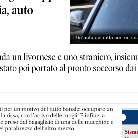
ia, auto
◗
Un'auto distrutta con un cri
nda un livornese e uno straniero, insieme
stato poi portato al pronto soccorso dai
lti per un motivo del tutto banale: occupare un
a rissa, con l’arrivo delle mogli. E infine, a
ic preso dal bagagliaio di una delle macchine e
el parabrezza dell’altro mezzo.
Sism