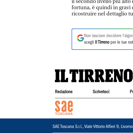
il secondo livello più alt
fortuna, è quindi in gravi 
ricostruire nel dettaglio t
Non lasciare decidere l'algor
scegli
Il Tirreno
per le tue not
Redazione
Scriveteci
P
SAE Toscana S.r.l., Viale Vittorio Alfieri 9, Li