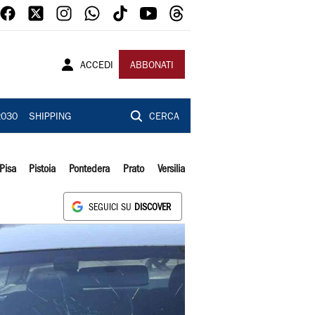
ACCEDI
ABBONATI
2030
SHIPPING
CERCA
Pisa
Pistoia
Pontedera
Prato
Versilia
SEGUICI SU
DISCOVER