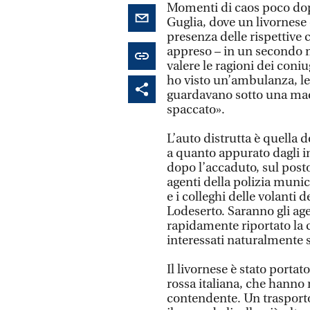
Momenti di caos poco dopo 
Guglia, dove un livornese e
presenza delle rispettive
appreso – in un secondo 
valere le ragioni dei coniu
ho visto un’ambulanza, le
guardavano sotto una macc
spaccato».
L’auto distrutta è quella d
a quanto appurato dagli in
dopo l’accaduto, sul posto
agenti della polizia munic
e i colleghi delle volanti
Lodeserto. Saranno gli age
rapidamente riportato la c
interessati naturalmente
Il livornese è stato portat
rossa italiana, che hanno 
contendente. Un trasporto,