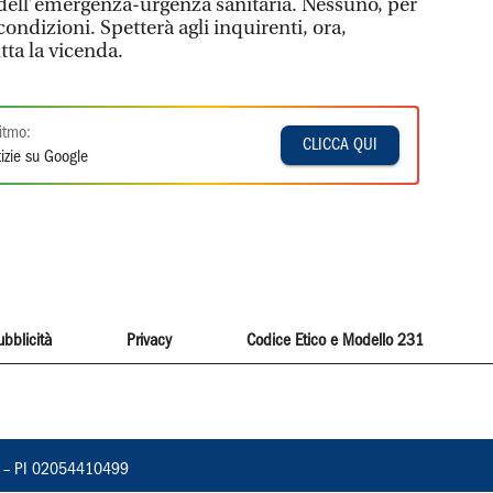
o dell’emergenza-urgenza sanitaria. Nessuno, per
condizioni. Spetterà agli inquirenti, ora,
utta la vicenda.
itmo:
CLICCA QUI
izie su Google
ubblicità
Privacy
Codice Etico e Modello 231
vorno – PI 02054410499