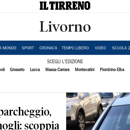
Livorno
IA MONDO
SPORT
CRONACA
TEMPO LIBERO
VIDEO
SCUOLA 
SCEGLI L'EDIZIONE
oli
Grosseto
Lucca
Massa-Carrara
Montecatini
Piombino-Elba
parcheggio,
mogli: scoppia