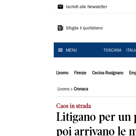
Il
Iscriviti alle Newsletter
Tirreno
Sfoglia il quotidiano
MENU
TOSCANA
ITAL
Livorno
Firenze
Cecina-Rosignano
Emp
Livorno
Cronaca
Caos in strada
Litigano per un 
poi arrivano le 