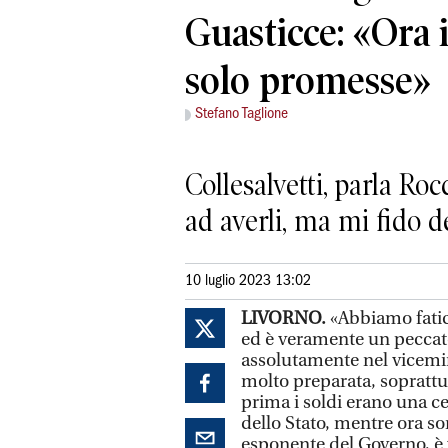
Guasticce: «Ora i
solo promesse»
Stefano Taglione
Collesalvetti, parla Ro
ad averli, ma mi fido d
10 luglio 2023 13:02
LIVORNO.
«Abbiamo fatic
ed è veramente un peccato
assolutamente nel vicemin
molto preparata, soprattut
prima i soldi erano una cer
dello Stato, mentre ora s
esponente del Governo, è 