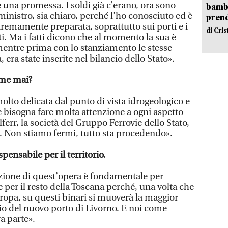
 una promessa. I soldi già c’erano, ora sono
bambi
ceministro, sia chiaro, perché l’ho conosciuto ed è
pren
remamente preparata, soprattutto sui porti e i
di Cri
gati. Ma i fatti dicono che al momento la sua è
ntre prima con lo stanziamento le stesse
 era state inserite nel bilancio dello Stato».
come mai?
olto delicata dal punto di vista idrogeologico e
e bisogna fare molta attenzione a ogni aspetto
ferr, la società del Gruppo Ferrovie dello Stato,
. Non stiamo fermi, tutto sta procedendo».
pensabile per il territorio.
zione di quest’opera è fondamentale per
e per il resto della Toscana perché, una volta che
ropa, su questi binari si muoverà la maggior
ario del nuovo porto di Livorno. E noi come
a parte».