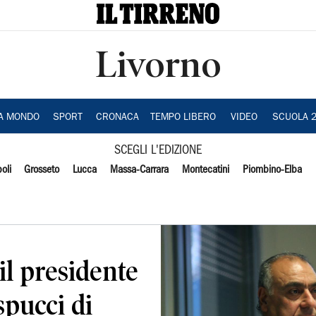
Livorno
IA MONDO
SPORT
CRONACA
TEMPO LIBERO
VIDEO
SCUOLA 
SCEGLI L'EDIZIONE
oli
Grosseto
Lucca
Massa-Carrara
Montecatini
Piombino-Elba
 il presidente
pucci di