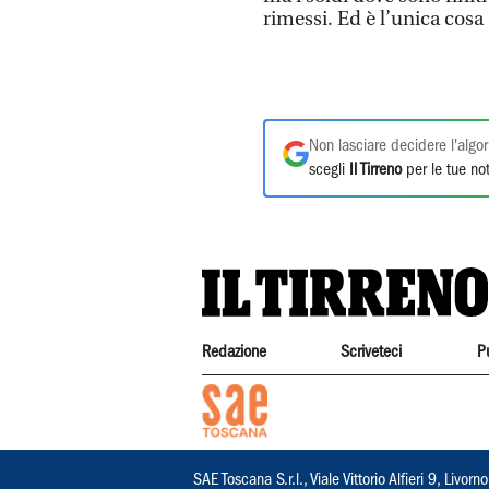
rimessi. Ed è l’unica cosa 
Non lasciare decidere l'algor
scegli
Il Tirreno
per le tue not
Redazione
Scriveteci
P
SAE Toscana S.r.l., Viale Vittorio Alfieri 9, Li