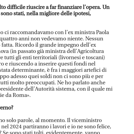
o difficile riuscire a far finanziare l’opera. Un
ono stati, nella migliore delle ipotesi,
do ci raccomandavamo con l’ex ministra Paola
-quattro anni non vedevamo niente. Nessun
o fatta. Ricordo il grande impegno dell’ex
ova (in passato già ministra dell’Agricoltura
e tutti gli enti territoriali (livornesi e toscani)
o e riuscendo a inserire questi fondi nel
 stata determinante, è fra i maggiori artefici di
oppo adesso quei soldi non ci sono più e per
utti molto preoccupati. Ne ho parlato anche
presidente dell’Autorità sistema, con il quale mi
zie da Roma».
verno?
no solo parole, al momento. Il viceministro
nel 2024 partiranno i lavori e io ne sono felice,
i? Se sono stati tolti, evidentemente, vanno