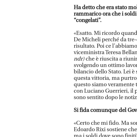
Ha detto che era stato molt
rammarico ora che i soldi s
“congelati”.
«Esatto. Mi ricordo quan
De Micheli perché da tre
risultato. Poi ce l’abbiam
viceministra Teresa Bellan
ndr)
che è riuscita a riunir
svolgendo un ottimo lavor
bilancio dello Stato. Lei è
questa vittoria, ma purtr
questo siamo veramente t
con Luciano Guerrieri, il 
sono sentito dopo le noti
Si fida comunque del Go
«Certo che mi fido. Ma so
Edoardo Rixi sostiene che 
ma i soldi dove sono finit