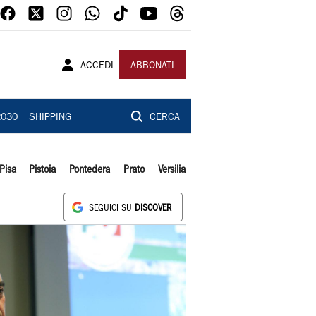
ACCEDI
ABBONATI
2030
SHIPPING
CERCA
Pisa
Pistoia
Pontedera
Prato
Versilia
SEGUICI SU
DISCOVER