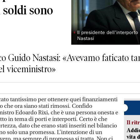
 soldi sono
◗
Il presidente dell'interpor
Nastasi
cco Guido Nastasi: «Avevamo faticato ta
el viceministro»
ato tantissimo per ottenere quei finanziamenti
 che ora siano stati rimossi. Confido
istro Edoardo Rixi, che è una persona onesta e
to in tema di porti e interporti. Certo è che
Il rit
tezza, dato che erano stati inseriti nel bilancio
Addio
ono solo una promessa. L’intenzione di un
vita 
vero, ma sempre di promessa si tratta. Non ci