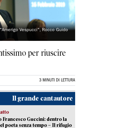
to "Amerigo Vespucci", Rocco Guido
ntissimo per riuscire
3 MINUTI DI LETTURA
Il grande cantautore
ratto
 Francesco Guccini: dentro la
del poeta senza tempo – Il rifugio