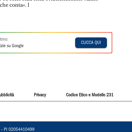
che conta». l
itmo:
CLICCA QUI
izie su Google
ubblicità
Privacy
Codice Etico e Modello 231
vorno – PI 02054410499