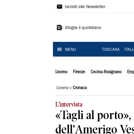
Il
Iscriviti alle Newsletter
Tirreno
Sfoglia il quotidiano
MENU
TOSCANA
ITAL
Livorno
Firenze
Cecina-Rosignano
Emp
Livorno
Cronaca
L'intervista
«Tagli al porto»,
dell'Amerigo Ves