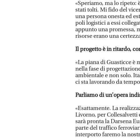
«Speriamo, ma lo ripeto: è
stati tolti. Mi fido del vi
una persona onesta ed est
poli logistici a essi colle
appunto una promessa, me
risorse erano una certezza,
Il progetto è in ritardo, 
«La piana di Guasticce è m
nella fase di progettazion
ambientale e non solo. Ital
ci sta lavorando da tempo
Parliamo di un’opera indis
«Esattamente. La realizza
Livorno, per Collesalvetti 
sarà pronta la Darsena Eu
parte del traffico ferrovi
interporto faremo la nostr