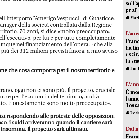
sull’
prof,
dell’interporto “Amerigo Vespucci” di Guasticce,
di Mar
anager della società controllata dalla Regione
erritorio, 70 anni, si dice «molto preoccupato»
L’an
ll’esecutivo, per lui e per tutti completamente
Franc
nque nel finanziamento dell’opera, «che alla
ha fin
iù dei 312 milioni previsti finora, a mio avviso
uscir
la su
di Pao
ne che cosa comporta per il nostro territorio e
L'an
rano, oggi non ci sono più. Il progetto, cruciale
È mor
imo e per l’economia del territorio, andrà
l’ann
to. E onestamente sono molto preoccupato».
Tosca
di Red
ixi rispondendo alle proteste delle opposizioni
aso, i soldi arriveranno quando il cantiere sarà
Dal n
 insomma, il progetto sarà ultimato.
Franc