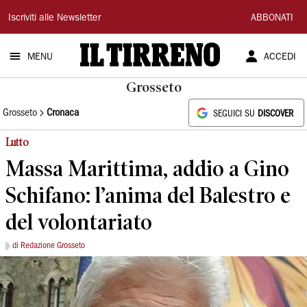
Il
Iscriviti alle Newsletter
ABBONATI
Tirreno
MENU
ACCEDI
Grosseto
Grosseto
Cronaca
SEGUICI SU
DISCOVER
Lutto
Massa Marittima, addio a Gino
Schifano: l’anima del Balestro e
del volontariato
di Redazione Grosseto