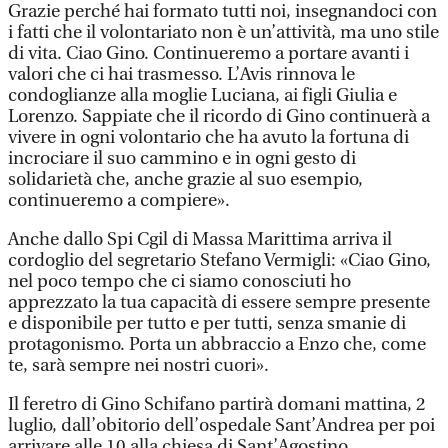
Grazie perché hai formato tutti noi, insegnandoci con
i fatti che il volontariato non è un’attività, ma uno stile
di vita. Ciao Gino. Continueremo a portare avanti i
valori che ci hai trasmesso. L’Avis rinnova le
condoglianze alla moglie Luciana, ai figli Giulia e
Lorenzo. Sappiate che il ricordo di Gino continuerà a
vivere in ogni volontario che ha avuto la fortuna di
incrociare il suo cammino e in ogni gesto di
solidarietà che, anche grazie al suo esempio,
continueremo a compiere».
Anche dallo Spi Cgil di Massa Marittima arriva il
cordoglio del segretario Stefano Vermigli: «Ciao Gino,
nel poco tempo che ci siamo conosciuti ho
apprezzato la tua capacità di essere sempre presente
e disponibile per tutto e per tutti, senza smanie di
protagonismo. Porta un abbraccio a Enzo che, come
te, sarà sempre nei nostri cuori».
Il feretro di Gino Schifano partirà domani mattina, 2
luglio, dall’obitorio dell’ospedale Sant’Andrea per poi
arrivare alle 10 alla chiesa di Sant’Agostino.