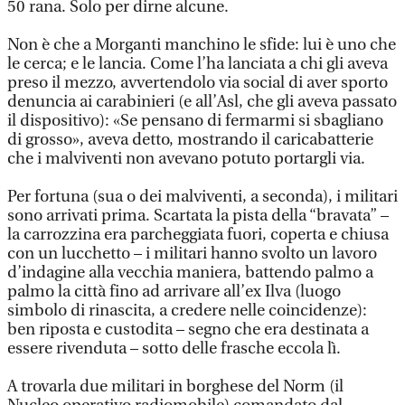
50 rana. Solo per dirne alcune.
Non è che a Morganti manchino le sfide: lui è uno che
le cerca; e le lancia. Come l’ha lanciata a chi gli aveva
preso il mezzo, avvertendolo via social di aver sporto
denuncia ai carabinieri (e all’Asl, che gli aveva passato
il dispositivo): «Se pensano di fermarmi si sbagliano
di grosso», aveva detto, mostrando il caricabatterie
che i malviventi non avevano potuto portargli via.
Per fortuna (sua o dei malviventi, a seconda), i militari
sono arrivati prima. Scartata la pista della “bravata” –
la carrozzina era parcheggiata fuori, coperta e chiusa
con un lucchetto – i militari hanno svolto un lavoro
d’indagine alla vecchia maniera, battendo palmo a
palmo la città fino ad arrivare all’ex Ilva (luogo
simbolo di rinascita, a credere nelle coincidenze):
ben riposta e custodita – segno che era destinata a
essere rivenduta – sotto delle frasche eccola lì.
A trovarla due militari in borghese del Norm (il