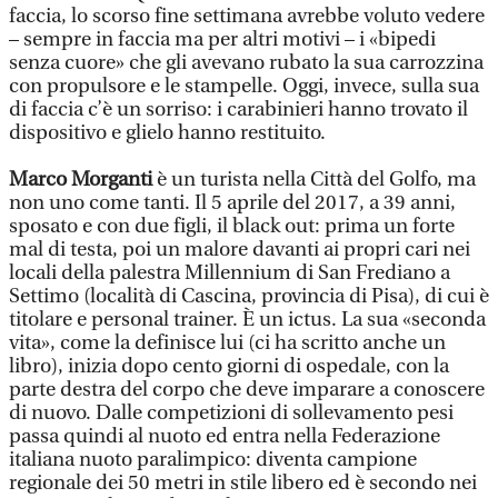
faccia, lo scorso fine settimana avrebbe voluto vedere
– sempre in faccia ma per altri motivi – i «bipedi
senza cuore» che gli avevano rubato la sua carrozzina
con propulsore e le stampelle. Oggi, invece, sulla sua
di faccia c’è un sorriso: i carabinieri hanno trovato il
dispositivo e glielo hanno restituito.
Marco Morganti
è un turista nella Città del Golfo, ma
non uno come tanti. Il 5 aprile del 2017, a 39 anni,
sposato e con due figli, il black out: prima un forte
mal di testa, poi un malore davanti ai propri cari nei
locali della palestra Millennium di San Frediano a
Settimo (località di Cascina, provincia di Pisa), di cui è
titolare e personal trainer. È un ictus. La sua «seconda
vita», come la definisce lui (ci ha scritto anche un
libro), inizia dopo cento giorni di ospedale, con la
parte destra del corpo che deve imparare a conoscere
di nuovo. Dalle competizioni di sollevamento pesi
passa quindi al nuoto ed entra nella Federazione
italiana nuoto paralimpico: diventa campione
regionale dei 50 metri in stile libero ed è secondo nei