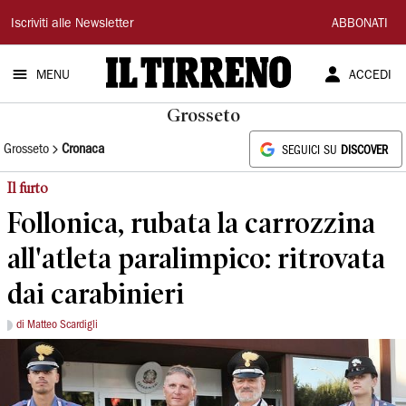
Il
Iscriviti alle Newsletter
ABBONATI
Tirreno
MENU
ACCEDI
Grosseto
Grosseto
Cronaca
SEGUICI SU
DISCOVER
Il furto
Follonica, rubata la carrozzina
all'atleta paralimpico: ritrovata
dai carabinieri
di Matteo Scardigli