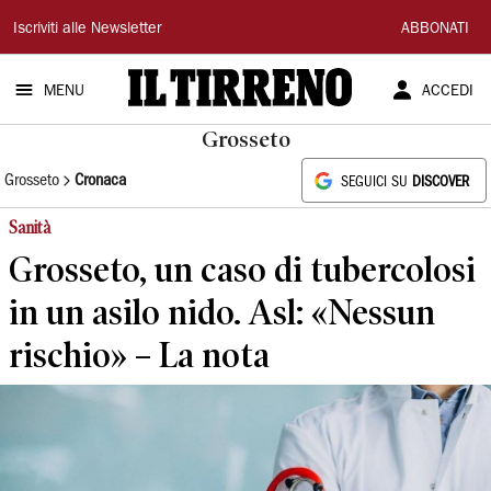
Il
Iscriviti alle Newsletter
ABBONATI
Tirreno
MENU
ACCEDI
Grosseto
Grosseto
Cronaca
SEGUICI SU
DISCOVER
Sanità
Grosseto, un caso di tubercolosi
in un asilo nido. Asl: «Nessun
rischio» – La nota