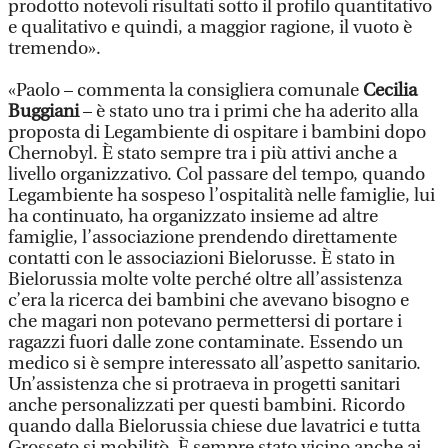
prodotto notevoli risultati sotto il profilo quantitativo
e qualitativo e quindi, a maggior ragione, il vuoto è
tremendo».
«Paolo – commenta la consigliera comunale
Cecilia
Buggiani
– è stato uno tra i primi che ha aderito alla
proposta di Legambiente di ospitare i bambini dopo
Chernobyl. È stato sempre tra i più attivi anche a
livello organizzativo. Col passare del tempo, quando
Legambiente ha sospeso l’ospitalità nelle famiglie, lui
ha continuato, ha organizzato insieme ad altre
famiglie, l’associazione prendendo direttamente
contatti con le associazioni Bielorusse. È stato in
Bielorussia molte volte perché oltre all’assistenza
c’era la ricerca dei bambini che avevano bisogno e
che magari non potevano permettersi di portare i
ragazzi fuori dalle zone contaminate. Essendo un
medico si è sempre interessato all’aspetto sanitario.
Un’assistenza che si protraeva in progetti sanitari
anche personalizzati per questi bambini. Ricordo
quando dalla Bielorussia chiese due lavatrici e tutta
Grosseto si mobilitò. È sempre stato vicino anche ai