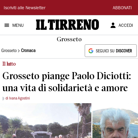
Il
Iscriviti alle Newsletter
ABBONATI
Tirreno
MENU
ACCEDI
Grosseto
Grosseto
Cronaca
SEGUICI SU
DISCOVER
Il lutto
Grosseto piange Paolo Diciotti:
una vita di solidarietà e amore
di Ivana Agostini