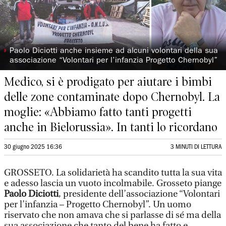
◗
Paolo Diciotti anche insieme ad alcuni volontari della sua
associazione “Volontari per l’infanzia Progetto Chernobyl”
Medico, si è prodigato per aiutare i bimbi
delle zone contaminate dopo Chernobyl. La
moglie: «Abbiamo fatto tanti progetti
anche in Bielorussia». In tanti lo ricordano
30 giugno 2025 16:36
3 MINUTI DI LETTURA
GROSSETO. La solidarietà ha scandito tutta la sua vita
e adesso lascia un vuoto incolmabile. Grosseto piange
Paolo Diciotti
, presidente dell’associazione “Volontari
per l’infanzia – Progetto Chernobyl”. Un uomo
riservato che non amava che si parlasse di sé ma della
sua associazione che tanto del bene ha fatto e