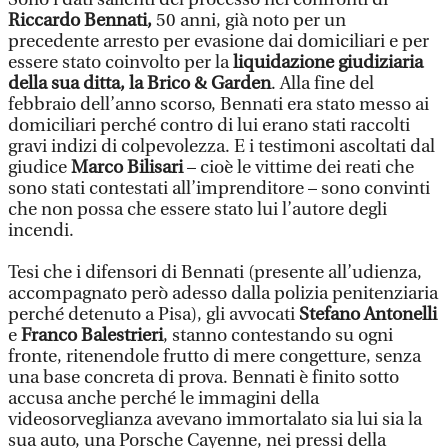
Riccardo Bennati,
50 anni, già noto per un
precedente arresto per evasione dai domiciliari e per
essere stato coinvolto per la
liquidazione giudiziaria
della sua ditta, la Brico & Garden
. Alla fine del
febbraio dell’anno scorso, Bennati era stato messo ai
domiciliari perché contro di lui erano stati raccolti
gravi indizi di colpevolezza. E i testimoni ascoltati dal
giudice
Marco Bilisari
– cioè le vittime dei reati che
sono stati contestati all’imprenditore – sono convinti
che non possa che essere stato lui l’autore degli
incendi.
Tesi che i difensori di Bennati (presente all’udienza,
accompagnato però adesso dalla polizia penitenziaria
perché detenuto a Pisa), gli avvocati
Stefano Antonelli
e
Franco Balestrieri
, stanno contestando su ogni
fronte, ritenendole frutto di mere congetture, senza
una base concreta di prova. Bennati è finito sotto
accusa anche perché le immagini della
videosorveglianza avevano immortalato sia lui sia la
sua auto, una Porsche Cayenne, nei pressi della