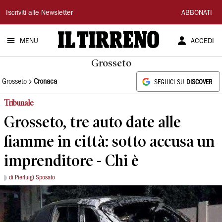
Il
Iscriviti alle Newsletter
ABBONATI
Tirreno
MENU
ACCEDI
Grosseto
Grosseto
Cronaca
SEGUICI SU
DISCOVER
Tribunale
Grosseto, tre auto date alle
fiamme in città: sotto accusa un
imprenditore - Chi è
di Pierluigi Sposato