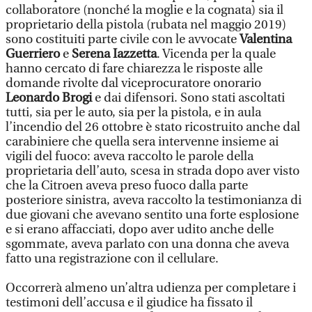
collaboratore (nonché la moglie e la cognata) sia il
proprietario della pistola (rubata nel maggio 2019)
sono costituiti parte civile con le avvocate
Valentina
Guerriero
e
Serena Iazzetta
. Vicenda per la quale
hanno cercato di fare chiarezza le risposte alle
domande rivolte dal viceprocuratore onorario
Leonardo Brogi
e dai difensori. Sono stati ascoltati
tutti, sia per le auto, sia per la pistola, e in aula
l’incendio del 26 ottobre è stato ricostruito anche dal
carabiniere che quella sera intervenne insieme ai
vigili del fuoco: aveva raccolto le parole della
proprietaria dell’auto, scesa in strada dopo aver visto
che la Citroen aveva preso fuoco dalla parte
posteriore sinistra, aveva raccolto la testimonianza di
due giovani che avevano sentito una forte esplosione
e si erano affacciati, dopo aver udito anche delle
sgommate, aveva parlato con una donna che aveva
fatto una registrazione con il cellulare.
Occorrerà almeno un’altra udienza per completare i
testimoni dell’accusa e il giudice ha fissato il