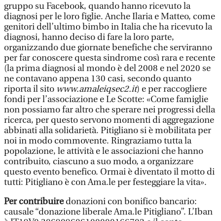
gruppo su Facebook, quando hanno ricevuto la
diagnosi per le loro figlie. Anche Ilaria e Matteo, come
genitori dell’ultimo bimbo in Italia che ha ricevuto la
diagnosi, hanno deciso di fare la loro parte,
organizzando due giornate benefiche che serviranno
per far conoscere questa sindrome così rara e recente
(la prima diagnosi al mondo è del 2008 e nel 2020 se
ne contavano appena 130 casi, secondo quanto
riporta il sito
www.amaleiqsec2.it
) e per raccogliere
fondi per l’associazione e Le Scotte: «Come famiglie
non possiamo far altro che sperare nei progressi della
ricerca, per questo servono momenti di aggregazione
abbinati alla solidarietà. Pitigliano si è mobilitata per
noi in modo commovente. Ringraziamo tutta la
popolazione, le attività e le associazioni che hanno
contribuito, ciascuno a suo modo, a organizzare
questo evento benefico. Ormai è diventato il motto di
tutti: Pitigliano è con Ama.le per festeggiare la vita».
Per contribuire
donazioni con bonifico bancario:
causale “donazione liberale Ama.le Pitigliano”. L’Iban