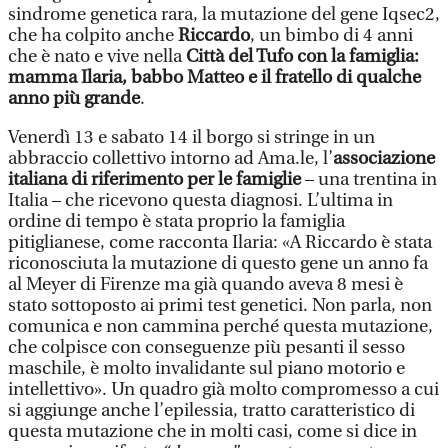
sindrome genetica rara, la mutazione del gene Iqsec2,
che ha colpito anche
Riccardo
, un bimbo di 4 anni
che è nato e vive nella
Città del Tufo con la famiglia:
mamma Ilaria, babbo Matteo e il fratello di qualche
anno più grande
.
Venerdì 13 e sabato 14 il borgo si stringe in un
abbraccio collettivo intorno ad Ama.le, l’
associazione
italiana di riferimento per le famiglie
– una trentina in
Italia – che ricevono questa diagnosi. L’ultima in
ordine di tempo è stata proprio la famiglia
pitiglianese, come racconta Ilaria: «A Riccardo è stata
riconosciuta la mutazione di questo gene un anno fa
al Meyer di Firenze ma già quando aveva 8 mesi è
stato sottoposto ai primi test genetici. Non parla, non
comunica e non cammina perché questa mutazione,
che colpisce con conseguenze più pesanti il sesso
maschile, è molto invalidante sul piano motorio e
intellettivo». Un quadro già molto compromesso a cui
si aggiunge anche l’epilessia, tratto caratteristico di
questa mutazione che in molti casi, come si dice in