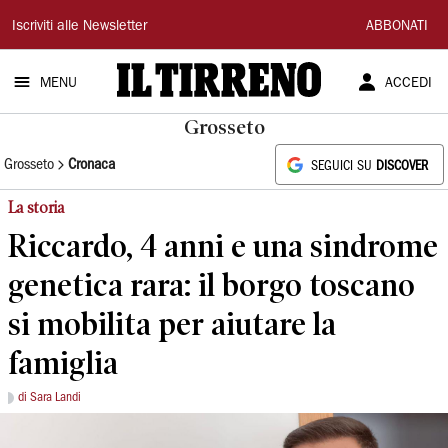
Il
Iscriviti alle Newsletter
ABBONATI
Tirreno
MENU
ACCEDI
Grosseto
Grosseto
Cronaca
SEGUICI SU
DISCOVER
La storia
Riccardo, 4 anni e una sindrome
genetica rara: il borgo toscano
si mobilita per aiutare la
famiglia
di Sara Landi