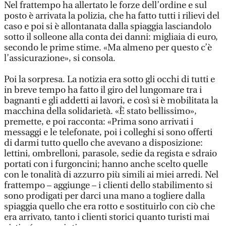
Nel frattempo ha allertato le forze dell’ordine e sul
posto è arrivata la polizia, che ha fatto tutti i rilievi del
caso e poi si è allontanata dalla spiaggia lasciandolo
sotto il solleone alla conta dei danni: migliaia di euro,
secondo le prime stime. «Ma almeno per questo c’è
l’assicurazione», si consola.
Poi la sorpresa. La notizia era sotto gli occhi di tutti e
in breve tempo ha fatto il giro del lungomare tra i
bagnanti e gli addetti ai lavori, e così si è mobilitata la
macchina della solidarietà. «È stato bellissimo»,
premette, e poi racconta: «Prima sono arrivati i
messaggi e le telefonate, poi i colleghi si sono offerti
di darmi tutto quello che avevano a disposizione:
lettini, ombrelloni, parasole, sedie da regista e sdraio
portati con i furgoncini; hanno anche scelto quelle
con le tonalità di azzurro più simili ai miei arredi. Nel
frattempo – aggiunge – i clienti dello stabilimento si
sono prodigati per darci una mano a togliere dalla
spiaggia quello che era rotto e sostituirlo con ciò che
era arrivato, tanto i clienti storici quanto turisti mai