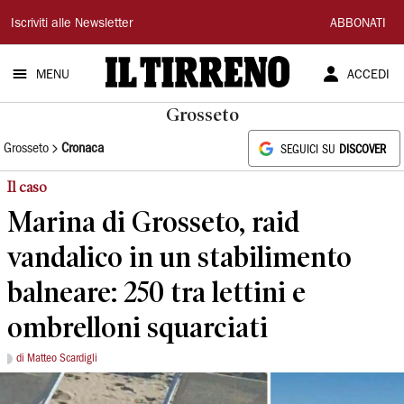
Il
Iscriviti alle Newsletter
ABBONATI
Tirreno
MENU
ACCEDI
Grosseto
Grosseto
Cronaca
SEGUICI SU
DISCOVER
Il caso
Marina di Grosseto, raid
vandalico in un stabilimento
balneare: 250 tra lettini e
ombrelloni squarciati
di Matteo Scardigli