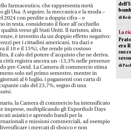
dell’
llo farmaceutico, che rappresenta metà
bom
so gli Usa. A seguire, la meccanica e la moda –
el 2024 con perdite a doppia cifra – e
di Red
o in testa, considerato il fiore all’occhiello
qualità verso gli Stati Uniti. Il turismo, altra
La ri
enze, è investito da un doppio effetto negativo:
Prato
prezzi per i cittadini americani, tra dazi e
era 
ra il 10 e il 15%), che rende più costoso
succe
ltra, il calo del potere d’acquisto che ne deriva.
sessu
a città registra ancora un -13,3% nelle presenze
di Pao
riodo pre-Covid. La Camera di commercio stima
in meno solo nel primo semestre, mentre in
iornati al 6 luglio, i pagamenti con carta di
cupante calo del 23,7%, segno di una
sumi.
cenario, la Camera di commercio ha intensificato
alle imprese, moltiplicando gli Exporthub Days
rcati asiatici e aprendo bandi per la
ternazionali e missioni commerciali, ad esempio
diversificare i mercati di sbocco e non