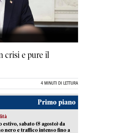
 crisi e pure il
4 MINUTI DI LETTURA
Primo piano
lità
 estivo, sabato (8 agosto) da
no nero e traffico intenso fino a