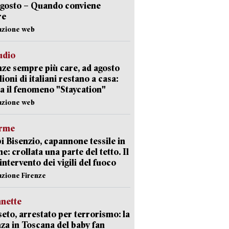
agosto – Quando conviene
re
azione web
udio
ze sempre più care, ad agosto
lioni di italiani restano a casa:
a il fenomeno "Staycation"
azione web
arme
 Bisenzio, capannone tessile in
e: crollata una parte del tetto. Il
intervento dei vigili del fuoco
azione Firenze
nette
eto, arrestato per terrorismo: la
za in Toscana del baby fan