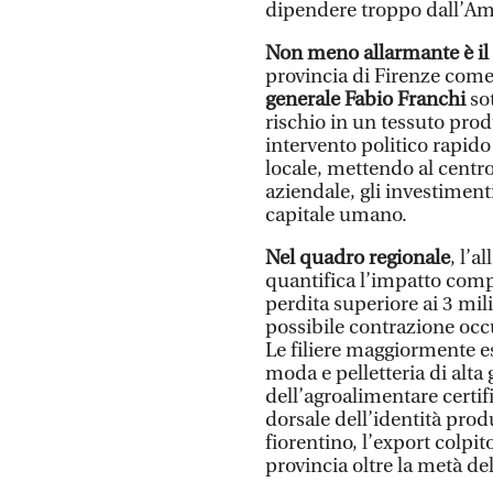
dipendere troppo dall’Am
Non meno allarmante è il g
provincia di Firenze come 
generale Fabio Franchi
sot
rischio in un tessuto produ
intervento politico rapido
locale, mettendo al centr
aziendale, gli investimenti
capitale umano.
Nel quadro regionale
, l’
quantifica l’impatto compl
perdita superiore ai 3 mil
possibile contrazione occu
Le filiere maggiormente es
moda e pelletteria di alta 
dell’agroalimentare certif
dorsale dell’identità produ
fiorentino, l’export colpit
provincia oltre la metà del