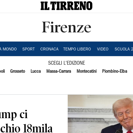
Firenze
IA MONDO
SPORT
CRONACA
TEMPO LIBERO
VIDEO
SCUOLA 
SCEGLI L'EDIZIONE
oli
Grosseto
Lucca
Massa-Carrara
Montecatini
Piombino-Elba
rump ci
schio 18mila