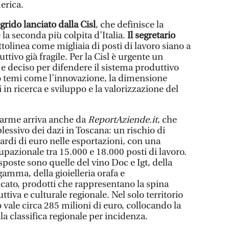
erica.
rido lanciato dalla Cisl
, che definisce la
la seconda più colpita d’Italia.
Il segretario
tolinea come migliaia di posti di lavoro siano a
ttivo già fragile. Per la Cisl è urgente un
 e deciso per difendere il sistema produttivo
o temi come l’innovazione, la dimensione
 in ricerca e sviluppo e la valorizzazione del
allarme arriva anche da
ReportAziende.it
, che
essivo dei dazi in Toscana: un rischio di
iardi di euro nelle esportazioni, con una
pazionale tra 15.000 e 18.000 posti di lavoro.
poste sono quelle del vino Doc e Igt, della
gamma, della gioielleria orafa e
icato, prodotti che rappresentano la spina
ttiva e culturale regionale. Nel solo territorio
o vale circa 285 milioni di euro, collocando la
la classifica regionale per incidenza.