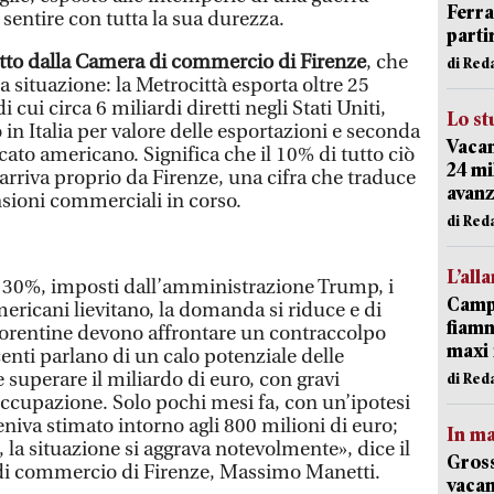
Ferr
sentire con tutta la sua durezza.
parti
utto dalla Camera di commercio di Firenze
, che
di Red
 situazione: la Metrocittà esporta oltre 25
i cui circa 6 miliardi diretti negli Stati Uniti,
Lo st
 in Italia per valore delle esportazioni e seconda
Vacan
cato americano. Significa che il 10% di tutto ciò
24 mi
a arriva proprio da Firenze, una cifra che traduce
avanz
nsioni commerciali in corso.
di Red
L’all
l 30%, imposti dall’amministrazione Trump, i
Campi
ericani lievitano, la domanda si riduce e di
fiamm
iorentine devono affrontare un contraccolpo
maxi 
enti parlano di un calo potenziale delle
superare il miliardo di euro, con gravi
di Red
occupazione. Solo pochi mesi fa, con un’ipotesi
veniva stimato intorno agli 800 milioni di euro;
In ma
ta, la situazione si aggrava notevolmente», dice il
Gross
di commercio di Firenze, Massimo Manetti.
vacan