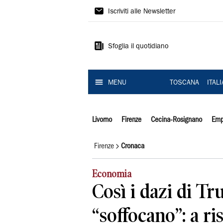
Il
Iscriviti alle Newsletter
Tirreno
Sfoglia il quotidiano
MENU
TOSCANA
ITAL
Livorno
Firenze
Cecina-Rosignano
Emp
Firenze
Cronaca
Economia
Così i dazi di T
“soffocano”: a ri