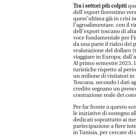
Tra i settori più colpiti
que
dell’export fiorentino ver
quest’ultima già in crisi n
l’agroalimentare, con il vin
dell’export toscano di alta 
voce fondamentale per Fir
da una parte il rialzo dei 
svalutazione del dollaro (t
viaggiare in Europa; dall’a
Al primo semestre 2025, l
turistiche rispetto al pe
un milione di visitatori 
Toscana, secondo i dati agg
credito segnano un preoc
contrazione reale dei con
Per far fronte a questo s
le iniziative di sostegno 
dedicati soprattutto ai me
partecipazione a fiere in
in Tunisia, per cercare di 