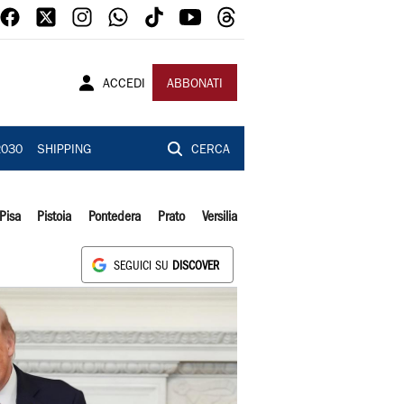
ACCEDI
ABBONATI
2030
SHIPPING
CERCA
Pisa
Pistoia
Pontedera
Prato
Versilia
SEGUICI SU
DISCOVER