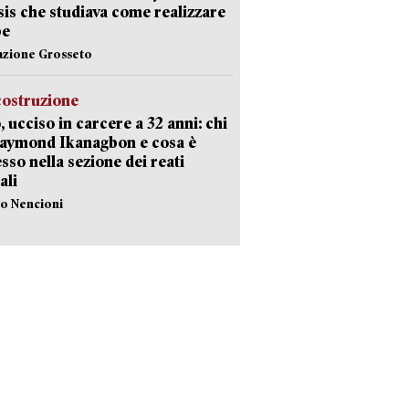
Isis che studiava come realizzare
be
azione Grosseto
costruzione
, ucciso in carcere a 32 anni: chi
Raymond Ikanagbon e cosa è
sso nella sezione dei reati
ali
lo Nencioni