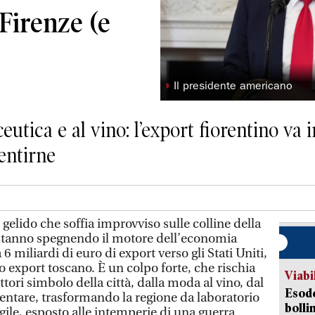
 Firenze (e
◗
Il presidente americano
tica e al vino: l’export fiorentino va in
entirne
lido che soffia improvviso sulle colline della
stanno spegnendo il motore dell’economia
 6 miliardi di euro di export verso gli Stati Uniti,
o export toscano. È un colpo forte, che rischia
Viabi
tori simbolo della città, dalla moda al vino, dal
Esodo
entare, trasformando la regione da laboratorio
bolli
agile, esposto alle intemperie di una guerra