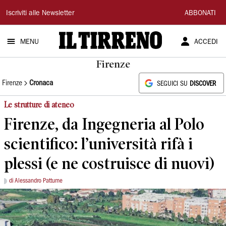
Il
Iscriviti alle Newsletter
ABBONATI
Tirreno
MENU
ACCEDI
Firenze
Firenze
Cronaca
SEGUICI SU
DISCOVER
Le strutture di ateneo
Firenze, da Ingegneria al Polo
scientifico: l’università rifà i
plessi (e ne costruisce di nuovi)
di Alessandro Pattume