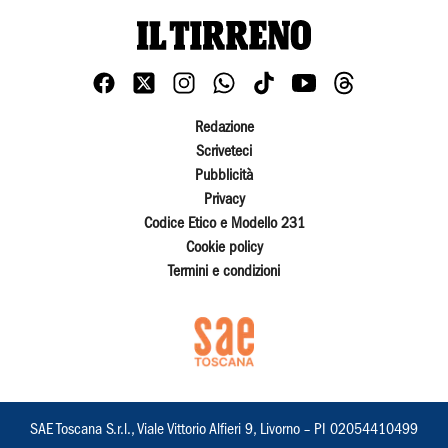
Redazione
Scriveteci
Pubblicità
Privacy
Codice Etico e Modello 231
Cookie policy
Termini e condizioni
SAE Toscana S.r.l., Viale Vittorio Alfieri 9, Livorno – PI 02054410499