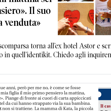
siero». Il suo
ta venduta»
omparsa torna all’ex hotel Astor e scri
o in quell’identikit. Chiedo agli inquire
ue anni, però per me no, è come se fosse
 mia figlia il mio primo pensiero la mattina,
. Piange di fronte ai cuori di carta appiccicati
otel da cui hanno strappato via la sua bambina.
Il ca
ez
non si trattiene. La mamma di Kata, la piccola