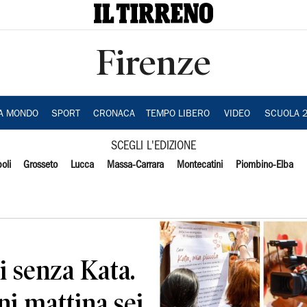
Firenze
IA MONDO
SPORT
CRONACA
TEMPO LIBERO
VIDEO
SCUOLA 
SCEGLI L'EDIZIONE
oli
Grosseto
Lucca
Massa-Carrara
Montecatini
Piombino-Elba
i senza Kata.
 mattina sei