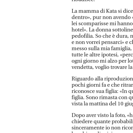
La mamma di Kata si dice 
dentro», pur non avendo 
lei scomparisse mi hanno 
hotel». La donna sottoli
pedofilia. So che è dura,
e non vorrei pensarci» e 
messo sulla mia famiglia,
tutte le altre ipotesi, «pe
ogni giorno mi alzo per lot
vendetta, voglio trovare la
Riguardo alla riproduzione
pochi giorni fa e che rit
riconosce sua figlia: «In
figlia. Sono rimasta con q
vista la mattina del 10 gi
Dopo aver visto la foto, «
chiedere quante probabilit
sinceramente io non ricono