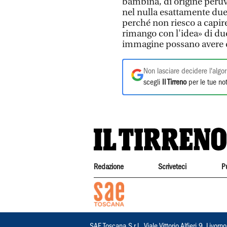
bambina, di origine peruvi
nel nulla esattamente due
perché non riesco a capire
rimango con l'idea» di du
immagine possano avere de
Non lasciare decidere l'algor
scegli
Il Tirreno
per le tue not
Redazione
Scriveteci
P
SAE Toscana S.r.l., Viale Vittorio Alfieri 9, Li