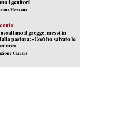
ano i genitori
vanna Mezzana
cconto
i assaltano il gregge, messi in
dalla pastora: «Così ho salvato le
pecore»
azione Carrara