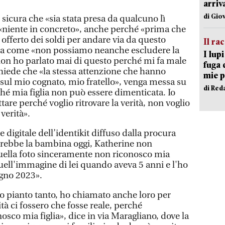
arriv
di Gio
sicura che «sia stata presa da qualcuno lì
«niente in concreto», anche perché «prima che
offerto dei soldi per andare via da questo
Il ra
nea come «non possiamo neanche escludere la
I lup
 non ho parlato mai di questo perché mi fa male
fuga 
chiede che «la stessa attenzione che hanno
mie 
 sul mio cognato, mio fratello», venga messa su
di Red
rché mia figlia non può essere dimenticata. Io
tare perché voglio ritrovare la verità, non voglio
 verità».
 digitale dell’identikit diffuso dalla procura
rarrebbe la bambina oggi, Katherine non
 quella foto sinceramente non riconosco mia
uell'immagine di lei quando aveva 5 anni e l'ho
ugno 2023».
ho pianto tanto, ho chiamato anche loro per
à ci fossero che fosse reale, perché
sco mia figlia», dice in via Maragliano, dove la