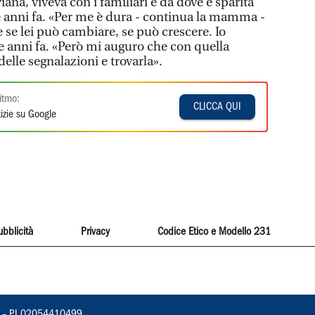
ana, viveva con i familiari e da dove è sparita
 anni fa. «Per me è dura - continua la mamma -
 se lei può cambiare, se può crescere. Io
e anni fa. «Però mi auguro che con quella
lle segnalazioni e trovarla».
itmo:
CLICCA QUI
izie su Google
ubblicità
Privacy
Codice Etico e Modello 231
vorno – PI 02054410499