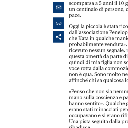
scomparsa a 5 anni il 10 g
un centinaio di persone, 
pace.
Oggi la piccola è stata r
dall'associazione Penelope
che Kata in qualche manier
probabilmente venduta», 
ricevuto nessun segnale, 
questa omertà da parte di 
quindi di mia figlia non s
voce rotta dalla commozion
non è qua. Sono molto ner
affinché chi sa qualcosa lo
«Penso che non sia nemme
mano sulla coscienza e par
hanno sentito». Qualche g
erano stati minacciati perc
occupavano e si erano rifi
Una pista seguita dalla pr
ribadisce.