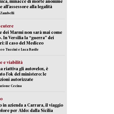
nica, minacce di morte anonime
e all’assessore alla legalità
n Zambelli
scutere
e dei Marmi non sarà mai come
». In Versilia la “guerra” dei
i: il caso del Mediceo
teo Tuccini e Luca Basile
e e viabilità
a riattiva gli autovelox, è
ato l’ok del ministero: le
zioni autorizzate
azione Cecina
to
 in azienda a Carrara, il viaggio
olore per Aldo: dalla Sicilia