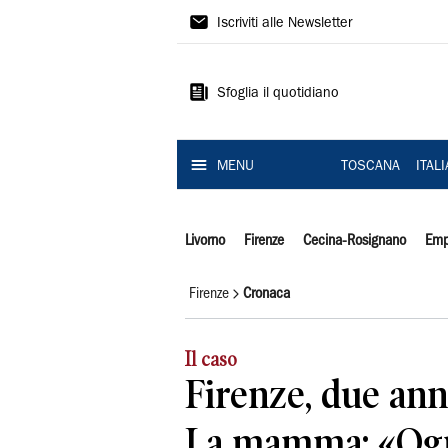
Il
Iscriviti alle Newsletter
Tirreno
Sfoglia il quotidiano
MENU
TOSCANA
ITAL
Livorno
Firenze
Cecina-Rosignano
Emp
Firenze
Cronaca
Il caso
Firenze, due ann
La mamma: «Ogni