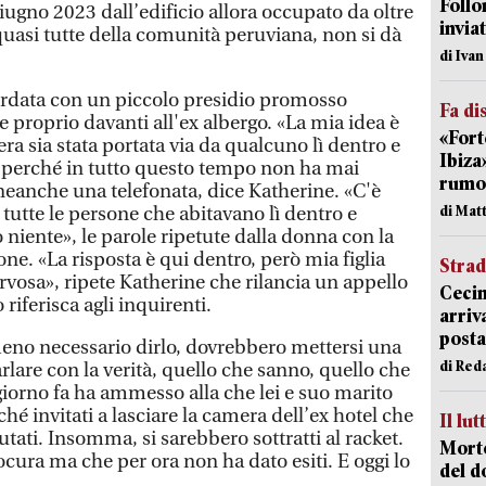
Follo
iugno 2023 dall’edificio allora occupato da oltre
inviat
quasi tutte della comunità peruviana, non si dà
di Iva
icordata con un piccolo presidio promosso
Fa di
 proprio davanti all'ex albergo. «La mia idea è
«Fort
a sia stata portata via da qualcuno lì dentro e
Ibiza
perché in tutto questo tempo non ha mai
rumor
neanche una telefonata, dice Katherine. «C'è
di Mat
tutte le persone che abitavano lì dentro e
o niente», le parole ripetute dalla donna con la
e. «La risposta è qui dentro, però mia figlia
Strad
vosa», ripete Katherine che rilancia un appello
Cecin
 riferisca agli inquirenti.
arriv
posta
no necessario dirlo, dovrebbero mettersi una
di Red
lare con la verità, quello che sanno, quello che
iorno fa ha ammesso alla che lei e suo marito
hé invitati a lasciare la camera dell’ex hotel che
Il lut
utati. Insomma, si sarebbero sottratti al racket.
Morto
ocura ma che per ora non ha dato esiti. E oggi lo
del d