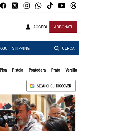
ACCEDI
ABBONATI
2030
SHIPPING
CERCA
Pisa
Pistoia
Pontedera
Prato
Versilia
SEGUICI SU
DISCOVER