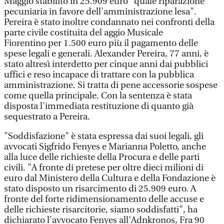
Maggio stabilito in 25.909 euro "quale riparazione
pecuniaria in favore dell'amministrazione lesa".
Pereira è stato inoltre condannato nei confronti della
parte civile costituita del aggio Musicale
Fiorentino per 1.500 euro più il pagamento delle
spese legali e generali. Alexander Pereira, 77 anni, è
stato altresì interdetto per cinque anni dai pubblici
uffici e reso incapace di trattare con la pubblica
amministrazione. Si tratta di pene accessorie sospese
come quella principale. Con la sentenza è stata
disposta l'immediata restituzione di quanto già
sequestrato a Pereira.
"Soddisfazione" è stata espressa dai suoi legali, gli
avvocati Sigfrido Fenyes e Marianna Poletto, anche
alla luce delle richieste della Procura e delle parti
civili. "A fronte di pretese per oltre dieci milioni di
euro dal Ministero della Cultura e della Fondazione è
stato disposto un risarcimento di 25.909 euro. A
fronte del forte ridimensionamento delle accuse e
delle richieste risarcitorie, siamo soddisfatti", ha
dichiarato l'avvocato Fenyes all'Adnkronos, Fra 90