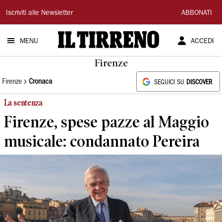
Il
Iscriviti alle Newsletter
ABBONATI
Tirreno
MENU
ACCEDI
Firenze
Firenze
Cronaca
SEGUICI SU
DISCOVER
La sentenza
Firenze, spese pazze al Maggio
musicale: condannato Pereira