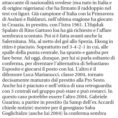
attaccante di nazionalità svedese (ma nato in Italia e
di origine nigeriana) che ha firmato il raddoppio nel
test coi liguri. Già campione d’Italia con la Primavera
di Asslani e Baldanzi, nell’ultima stagione ha giocato
in Croazia, in prestito, con l’Istra 1961. L’Hajduk
Spalato di Rino Gattuso loa ha già richiesto e l’affare
sembrava scontato. Poi si è fatta avanti anche la
Salernitana. Ma, al netto del gol allo Spezia, Ekong in
ritiro è piaciuto. Soprattutto nel 3-4-2-1 in cui, alle
spalle della punta centrale, ha spunto e gamba per
fare bene. Ad oggi, dunque, per lui si parla soltanto di
conferma, per diventare l’alternativa di Sebastiano
Esposito e giocarsi il posto con lui. L’altro è il
difensore Luca Marianucci, classe 2004, tornato
decisamente maturato dal prestito alla Pro Sesto.
Anche lui è piaciuto e nell’ottica di una retroguardia
con 3 centrali nel gruppo può stare e può restarci. In
questo caso potrebbe essere l’altro 2004, Gabriele
Guarino, a partire in prestito (la Samp dell’ex Accardi
chiede notizie) mentre per il georgiano Saba
Goglichidze (anche lui 2004) la conferma sembra