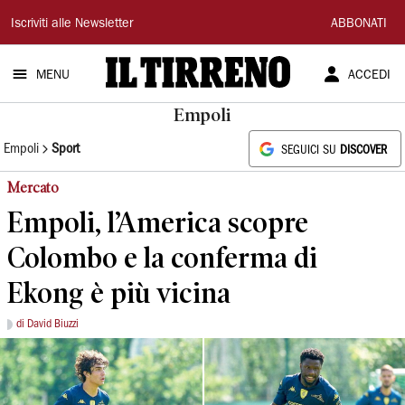
Il
Iscriviti alle Newsletter
ABBONATI
Tirreno
MENU
ACCEDI
Empoli
Empoli
Sport
SEGUICI SU
DISCOVER
Mercato
Empoli, l’America scopre
Colombo e la conferma di
Ekong è più vicina
di David Biuzzi