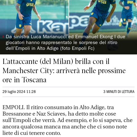
◗
Da sinistra Luca Marianucci ed Emmanuel Ekong I due
giocatori hanno rappresentato le sorprese del ritiro
dell’Empoli in Alto Adige (foto Empoli Fc)
L’attaccante (del Milan) brilla con il
Manchester City: arriverà nelle prossime
ore in Toscana
29 luglio 2024 11:28
3 MINUTI DI LETTURA
EMPOLI. Il ritiro consumato in Alto Adige, tra
Bressanone e Naz Sciaves, ha detto molte cose
sull’Empoli che verrà. Ad esempio, e lo si sapeva, che
ancora qualcosa manca ma anche che ci sono note
liete di cui tenere conto.