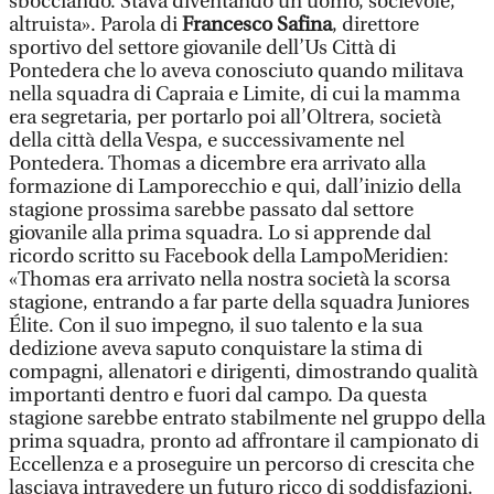
sbocciando. Stava diventando un uomo, socievole,
altruista». Parola di
Francesco Safina
, direttore
sportivo del settore giovanile dell’Us Città di
Pontedera che lo aveva conosciuto quando militava
nella squadra di Capraia e Limite, di cui la mamma
era segretaria, per portarlo poi all’Oltrera, società
della città della Vespa, e successivamente nel
Pontedera. Thomas a dicembre era arrivato alla
formazione di Lamporecchio e qui, dall’inizio della
stagione prossima sarebbe passato dal settore
giovanile alla prima squadra. Lo si apprende dal
ricordo scritto su Facebook della LampoMeridien:
«Thomas era arrivato nella nostra società la scorsa
stagione, entrando a far parte della squadra Juniores
Élite. Con il suo impegno, il suo talento e la sua
dedizione aveva saputo conquistare la stima di
compagni, allenatori e dirigenti, dimostrando qualità
importanti dentro e fuori dal campo. Da questa
stagione sarebbe entrato stabilmente nel gruppo della
prima squadra, pronto ad affrontare il campionato di
Eccellenza e a proseguire un percorso di crescita che
lasciava intravedere un futuro ricco di soddisfazioni.