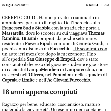
07 luglio 2026 00:21
3 MINUTI DI LETTURA
CERRETO GUIDI. Hanno provato a rianimarlo in
ambulanza per tutto il tragitto. Dall’incrocio sulla
Francesca Sud
a
Stabbia
con la strada che porta a
Massarella
, dove lo scooter su cui viaggiava
Thomas
Rannino
,
18 anni
compiuti da poche settimane,
residente a
Pieve a Ripoli
, comune di
Cerreto Guidi
, a
pochissima distanza da
Fucecchio
,
si è scontrato con
un’auto ieri mezz'ora dopo la mezzanotte
. Fino
all’ospedale
San Giuseppe di Empoli
, dov’è stato
constatato il decesso del giovane studente e giocatore
di calcio del
LampoMeridien
di
Lamporecchio
, con
trascorsi nell’
Oltrera
, nel
Pontedera
, nella squadra di
Capraia e Limite
e nell’
Ac Giovani Fucecchio
.
18 anni appena compiuti
Ragazzo per bene, educato, coscienzioso, maturo
malgrado la giovane età. Un esempio per i coetanei a