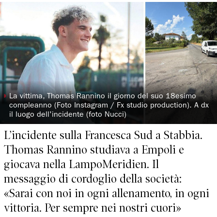
◗
La vittima, Thomas Rannino il giorno del suo 18esimo
compleanno (Foto Instagram / Fx studio production). A dx
il luogo dell'incidente (foto Nucci)
L’incidente sulla Francesca Sud a Stabbia.
Thomas Rannino studiava a Empoli e
giocava nella LampoMeridien. Il
messaggio di cordoglio della società:
«Sarai con noi in ogni allenamento, in ogni
vittoria. Per sempre nei nostri cuori»