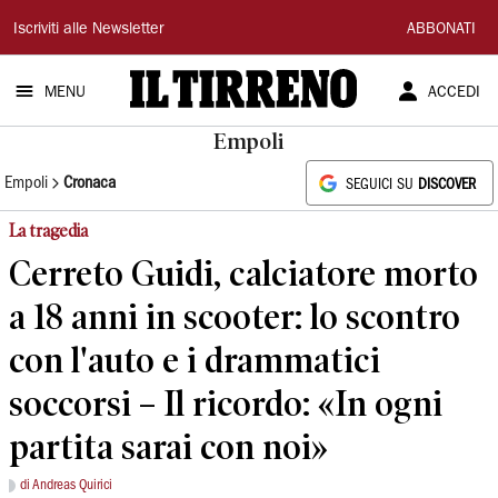
Il
Iscriviti alle Newsletter
ABBONATI
Tirreno
MENU
ACCEDI
Empoli
Empoli
Cronaca
SEGUICI SU
DISCOVER
La tragedia
Cerreto Guidi, calciatore morto
a 18 anni in scooter: lo scontro
con l'auto e i drammatici
soccorsi – Il ricordo: «In ogni
partita sarai con noi»
di Andreas Quirici