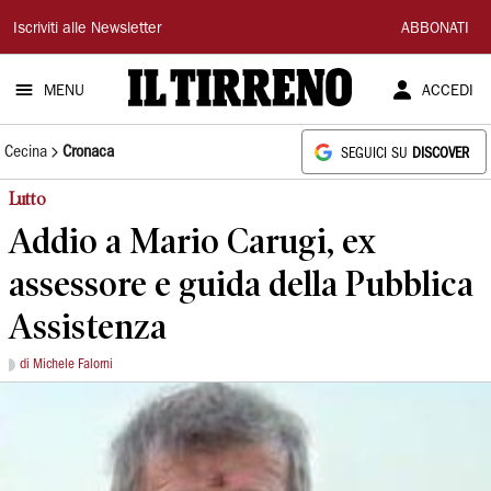
Il
Iscriviti alle Newsletter
ABBONATI
Tirreno
MENU
ACCEDI
Cecina
Cronaca
SEGUICI SU
DISCOVER
Lutto
Addio a Mario Carugi, ex
assessore e guida della Pubblica
Assistenza
di Michele Falorni