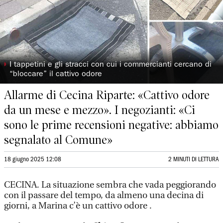
◗
I tappetini e gli stracci con cui i commercianti cercano di
“bloccare” il cattivo odore
Allarme di Cecina Riparte: «Cattivo odore
da un mese e mezzo». I negozianti: «Ci
sono le prime recensioni negative: abbiamo
segnalato al Comune»
18 giugno 2025 12:08
2 MINUTI DI LETTURA
CECINA. La situazione sembra che vada peggiorando
con il passare del tempo, da almeno una decina di
giorni, a Marina c’è un cattivo odore .