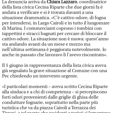
La denuncia arriva da
Chiara Lazzaro
, coordinatrice
della lista civica Cecina Riparte che due giorni fa è
andata a verificare e si è trovata davanti a una
situazione drammatica. «C’è cattivo odore, di fogna
per intendersi, in Largo Cairoli e in tutto il lungomare
di Marina. I commercianti coprono i tombini con
tappettini e stracci bagnati per cercare di bloccare il
cattivo odore. La situazione non è nuova: quest’anno
sta andando avanti da un mese e mezzo ma
nell’ultima settimana è peggiorata notevolmente. Io
anche in passato che lavoravo lì l’avevo riscontrato».
Il 5 giugno in rappresentanza della lista civica aveva
già segnalato la grave situazione al Comune con una
Pec chiedendo un intervento urgente.
«I particolari momenti – aveva scritto Cecina Riparte
alla sindaca e a chi di competenza – si percepiscono
forti odori provenienti dalle griglie di ghisa delle
condutture fognarie, soprattutto nella parte più
turistica che va da piazza Cairoli a Terrazza dei