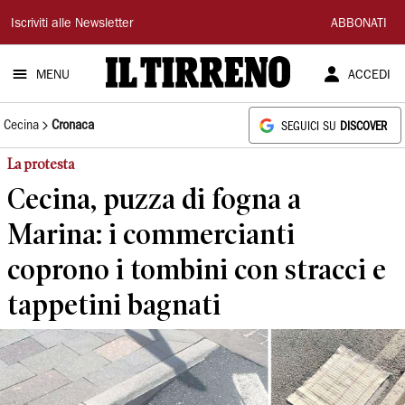
Il
Iscriviti alle Newsletter
ABBONATI
Tirreno
MENU
ACCEDI
Cecina
Cronaca
SEGUICI SU
DISCOVER
La protesta
Cecina, puzza di fogna a
Marina: i commercianti
coprono i tombini con stracci e
tappetini bagnati