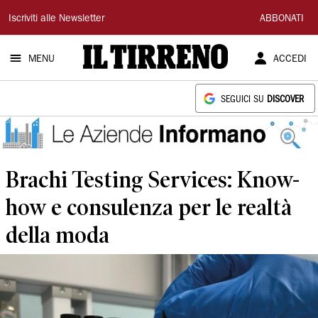
Il
Iscriviti alle Newsletter
ABBONATI
Tirreno
MENU
ACCEDI
SEGUICI SU
DISCOVER
Brachi Testing Services: Know-
how e consulenza per le realtà
della moda