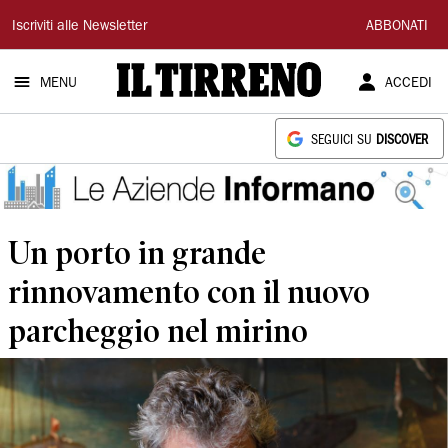
Il
Iscriviti alle Newsletter
ABBONATI
Tirreno
MENU
ACCEDI
SEGUICI SU
DISCOVER
Un porto in grande
rinnovamento con il nuovo
parcheggio nel mirino