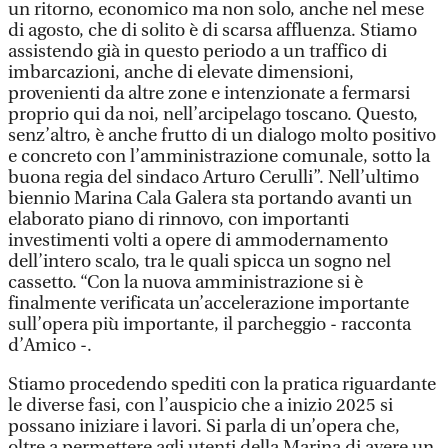
un ritorno, economico ma non solo, anche nel mese
di agosto, che di solito è di scarsa affluenza. Stiamo
assistendo già in questo periodo a un traffico di
imbarcazioni, anche di elevate dimensioni,
provenienti da altre zone e intenzionate a fermarsi
proprio qui da noi, nell’arcipelago toscano. Questo,
senz’altro, è anche frutto di un dialogo molto positivo
e concreto con l’amministrazione comunale, sotto la
buona regia del sindaco Arturo Cerulli”. Nell’ultimo
biennio Marina Cala Galera sta portando avanti un
elaborato piano di rinnovo, con importanti
investimenti volti a opere di ammodernamento
dell’intero scalo, tra le quali spicca un sogno nel
cassetto. “Con la nuova amministrazione si è
finalmente verificata un’accelerazione importante
sull’opera più importante, il parcheggio - racconta
d’Amico -.
Stiamo procedendo spediti con la pratica riguardante
le diverse fasi, con l’auspicio che a inizio 2025 si
possano iniziare i lavori. Si parla di un’opera che,
oltre a permettere agli utenti della Marina di avere un