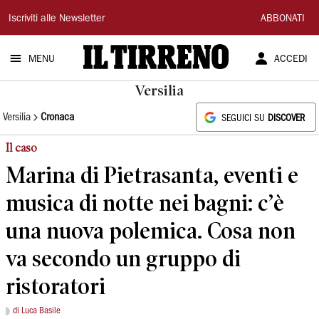
Il
Iscriviti alle Newsletter
ABBONATI
Tirreno
MENU
ACCEDI
Versilia
Versilia
Cronaca
SEGUICI SU
DISCOVER
Il caso
Marina di Pietrasanta, eventi e
musica di notte nei bagni: c’è
una nuova polemica. Cosa non
va secondo un gruppo di
ristoratori
di Luca Basile