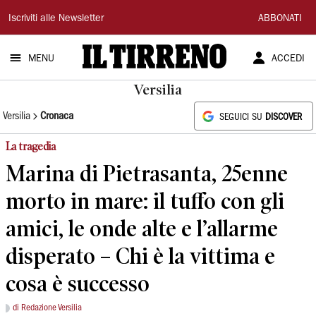
Il
Iscriviti alle Newsletter
ABBONATI
Tirreno
MENU
ACCEDI
Versilia
Versilia
Cronaca
SEGUICI SU
DISCOVER
La tragedia
Marina di Pietrasanta, 25enne
morto in mare: il tuffo con gli
amici, le onde alte e l’allarme
disperato – Chi è la vittima e
cosa è successo
di Redazione Versilia