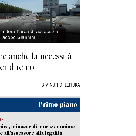
limiterà l'area di accesso al
 Iacopo Giannini)
one anche la necessità
per dire no
3 MINUTI DI LETTURA
Primo piano
so
nica, minacce di morte anonime
e all’assessore alla legalità