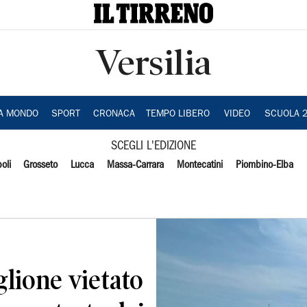
Versilia
IA MONDO
SPORT
CRONACA
TEMPO LIBERO
VIDEO
SCUOLA 
SCEGLI L'EDIZIONE
oli
Grosseto
Lucca
Massa-Carrara
Montecatini
Piombino-Elba
lione vietato