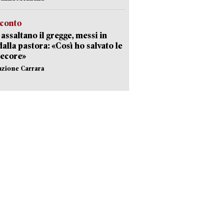
cconto
i assaltano il gregge, messi in
dalla pastora: «Così ho salvato le
pecore»
azione Carrara