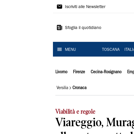
Il
Iscriviti alle Newsletter
Tirreno
Sfoglia il quotidiano
MENU
TOSCANA
ITAL
Livorno
Firenze
Cecina-Rosignano
Emp
Versilia
Cronaca
Viabilità e regole
Viareggio, Murag