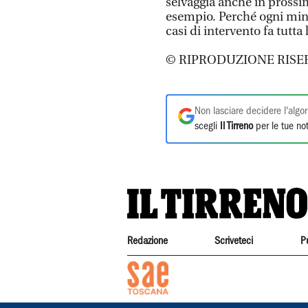
selvaggia anche in prossim
esempio. Perché ogni min
casi di intervento fa tutta 
© RIPRODUZIONE RISE
Non lasciare decidere l'algor
scegli
Il Tirreno
per le tue not
Redazione
Scriveteci
P