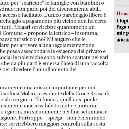
 auto per “scaricare” le famiglie con bambini o
 sdraio: non parlo poi dei diversamente abili,
Il ra
accesso facilitato. L’unico parcheggio libero è
I lup
 parcheggio a pagamento più vicino non ha certo
fuga 
r tutti. Magari servirebbe quantomeno un
mie 
dal Comune – propone la lettrice – insomma,
aese turistico o no? Mi auguro che le
di Red
darsi per arrivare a una regolamentazione
che possa assecondare le esigenze del privato e
ocial le polemiche sono subito scattate nei vari
che da più parti è emersa l’idea di una raccolta
ne per chiedere l’annullamento del
icuramente una misura importante per noi
ianluca Molco, presidente della Croce Rossa di
 alcuni giorni “di fuoco”, quell’area per le
camente inaccessibile tra auto e motorini
ti i giorni, ma sicuramente nei fine settimana e
tagione. Purtroppo – spiega – non è nemmeno
re: servirebbero maggiori controlli sulla sosta