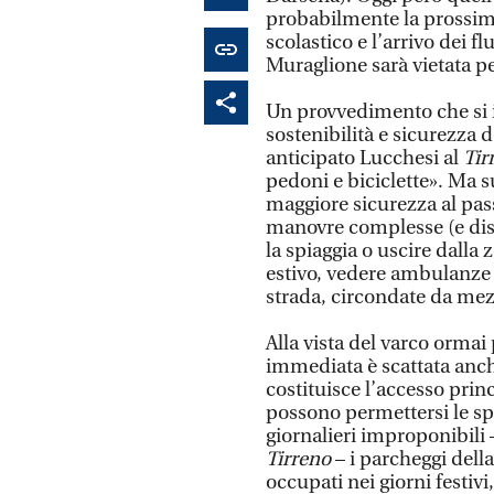
probabilmente la prossim
scolastico e l’arrivo dei fl
Muraglione sarà vietata pe
Un provvedimento che si i
sostenibilità e sicurezza d
anticipato Lucchesi al
Tir
pedoni e biciclette». Ma s
maggiore sicurezza al pass
manovre complesse (e dis
la spiaggia o uscire dalla
estivo, vedere ambulanze p
strada, circondate da mez
Alla vista del varco ormai
immediata è scattata anche
costituisce l’accesso princ
possono permettersi le sp
giornalieri improponibili –
Tirreno
– i parcheggi dell
occupati nei giorni festiv