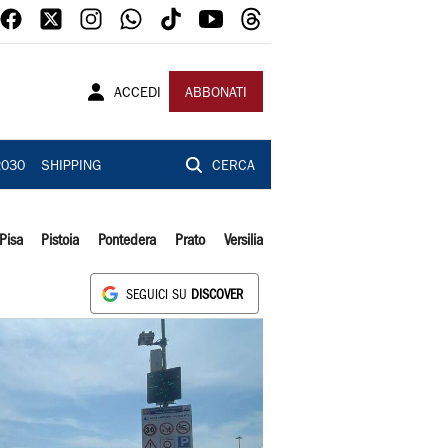
ACCEDI
ABBONATI
2030
SHIPPING
CERCA
Pisa
Pistoia
Pontedera
Prato
Versilia
SEGUICI SU
DISCOVER