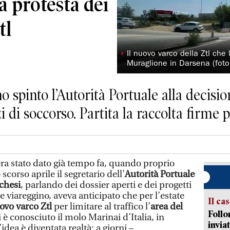
la protesta dei
tl
◗
Il nuovo varco della Ztl che 
Muraglione in Darsena (foto
o spinto l’Autorità Portuale alla decisi
i di soccorso. Partita la raccolta firme 
a stato dato già tempo fa, quando proprio
 scorso aprile il segretario dell’
Autorità Portuale
chesi
, parlando dei dossier aperti e dei progetti
ale viareggino, aveva anticipato che per l’estate
Il ca
ovo varco Ztl
per limitare al traffico l’
area del
Follo
 è conosciuto il molo Marinai d’Italia, in
inviat
dea è diventata realtà: a giorni –