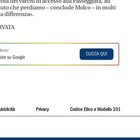
ità dei varchi di accesso alla Passeggiata, ad
uto che perdiamo – conclude Molco – in molti
la differenza».
RVATA
itmo:
CLICCA QUI
izie su Google
ubblicità
Privacy
Codice Etico e Modello 231