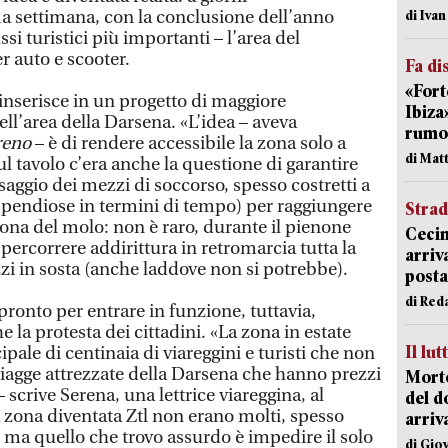
a settimana, con la conclusione dell’anno
di Iva
ussi turistici più importanti – l’area del
r auto e scooter.
Fa di
«Fort
nserisce in un progetto di maggiore
Ibiza
ell’area della Darsena. «L’idea – aveva
rumor
reno
– è di rendere accessibile la zona solo a
di Mat
ul tavolo c’era anche la questione di garantire
aggio dei mezzi di soccorso, spesso costretti a
pendiose in termini di tempo) per raggiungere
Strad
 zona del molo: non è raro, durante il pienone
Cecin
ercorrere addirittura in retromarcia tutta la
arriv
zi in sosta (anche laddove non si potrebbe).
posta
di Red
 pronto per entrare in funzione, tuttavia,
 la protesta dei cittadini. «La zona in estate
Il lut
ipale di centinaia di viareggini e turisti che non
iagge attrezzate della Darsena che hanno prezzi
Morto
 scrive Serena, una lettrice viareggina, al
del d
a zona diventata Ztl non erano molti, spesso
arriv
i, ma quello che trovo assurdo è impedire il solo
di Gio