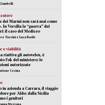
n Zambelli
scutere
e dei Marmi non sarà mai come
». In Versilia la “guerra” dei
i: il caso del Mediceo
teo Tuccini e Luca Basile
e e viabilità
a riattiva gli autovelox, è
ato l’ok del ministero: le
zioni autorizzate
azione Cecina
to
 in azienda a Carrara, il viaggio
olore per Aldo: dalla Sicilia
ano i genitori
vanna Mezzana