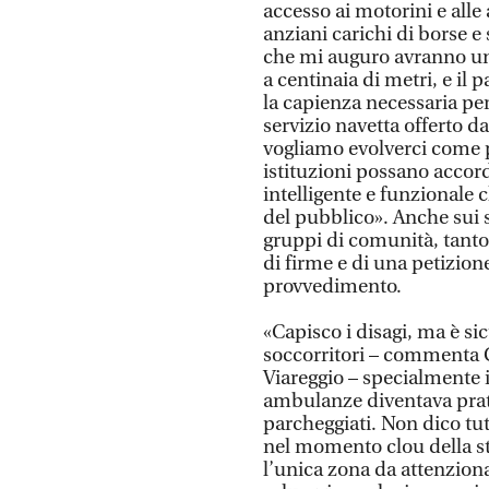
accesso ai motorini e alle
anziani carichi di borse e
che mi auguro avranno un 
a centinaia di metri, e il
la capienza necessaria pe
servizio navetta offerto 
vogliamo evolverci come p
istituzioni possano accor
intelligente e funzionale 
del pubblico». Anche sui s
gruppi di comunità, tanto 
di firme e di una petizio
provvedimento.
«Capisco i disagi, ma è s
soccorritori – commenta G
Viareggio – specialmente in
ambulanze diventava prati
parcheggiati. Non dico tut
nel momento clou della s
l’unica zona da attenziona