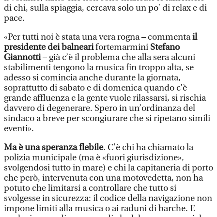
di chi, sulla spiaggia, cercava solo un po’ di relax e di
pace.
«Per tutti noi è stata una vera rogna – commenta
il
presidente dei balneari
fortemarmini
Stefano
Giannotti
– già c’è il problema che alla sera alcuni
stabilimenti tengono la musica fin troppo alta, se
adesso si comincia anche durante la giornata,
soprattutto di sabato e di domenica quando c’è
grande affluenza e la gente vuole rilassarsi, si rischia
davvero di degenerare. Spero in un’ordinanza del
sindaco a breve per scongiurare che si ripetano simili
eventi».
Ma è una speranza flebile
. C’è chi ha chiamato la
polizia municipale (ma è «fuori giurisdizione»,
svolgendosi tutto in mare) e chi la capitaneria di porto
che però, intervenuta con una motovedetta, non ha
potuto che limitarsi a controllare che tutto si
svolgesse in sicurezza: il codice della navigazione non
impone limiti alla musica o ai raduni di barche. E