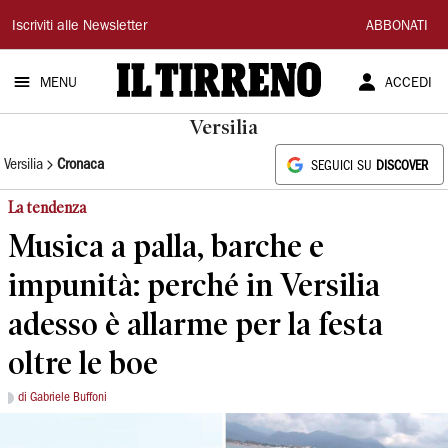
Il
Iscriviti alle Newsletter
ABBONATI
Tirreno
MENU
ACCEDI
Versilia
Versilia
Cronaca
SEGUICI SU
DISCOVER
La tendenza
Musica a palla, barche e
impunità: perché in Versilia
adesso è allarme per la festa
oltre le boe
di Gabriele Buffoni