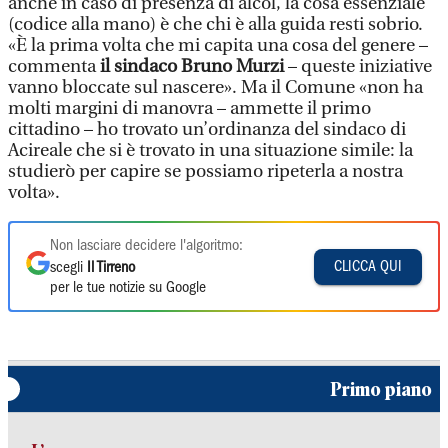
anche in caso di presenza di alcol, la cosa essenziale
(codice alla mano) è che chi è alla guida resti sobrio.
«È la prima volta che mi capita una cosa del genere –
commenta
il sindaco Bruno Murzi
– queste iniziative
vanno bloccate sul nascere». Ma il Comune «non ha
molti margini di manovra – ammette il primo
cittadino – ho trovato un’ordinanza del sindaco di
Acireale che si è trovato in una situazione simile: la
studierò per capire se possiamo ripeterla a nostra
volta».
Non lasciare decidere l'algoritmo:
CLICCA QUI
scegli
Il Tirreno
per le tue notizie su Google
Primo piano