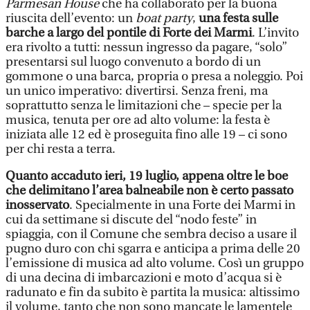
Parmesan House
che ha collaborato per la buona
riuscita dell’evento: un
boat party
,
una festa sulle
barche a largo del pontile di Forte dei Marmi
. L’invito
era rivolto a tutti: nessun ingresso da pagare, “solo”
presentarsi sul luogo convenuto a bordo di un
gommone o una barca, propria o presa a noleggio. Poi
un unico imperativo: divertirsi. Senza freni, ma
soprattutto senza le limitazioni che – specie per la
musica, tenuta per ore ad alto volume: la festa è
iniziata alle 12 ed è proseguita fino alle 19 – ci sono
per chi resta a terra.
Quanto accaduto ieri, 19 luglio, appena oltre le boe
che delimitano l’area balneabile non è certo passato
inosservato
. Specialmente in una Forte dei Marmi in
cui da settimane si discute del “nodo feste” in
spiaggia, con il Comune che sembra deciso a usare il
pugno duro con chi sgarra e anticipa a prima delle 20
l’emissione di musica ad alto volume. Così un gruppo
di una decina di imbarcazioni e moto d’acqua si è
radunato e fin da subito è partita la musica: altissimo
il volume, tanto che non sono mancate le lamentele